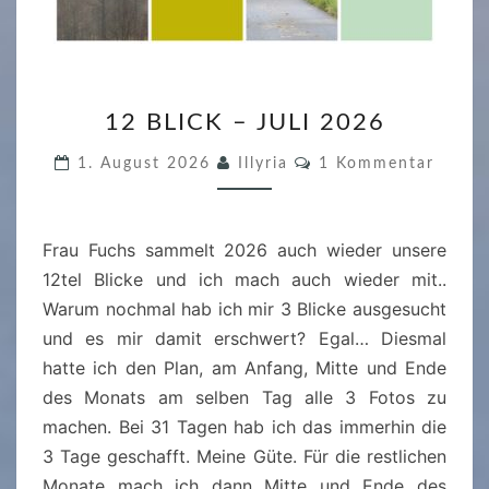
1
12 BLICK – JULI 2026
2
B
K
1. August 2026
Illyria
1 Kommentar
O
L
M
M
I
E
C
Frau Fuchs sammelt 2026 auch wieder unsere
N
T
K
12tel Blicke und ich mach auch wieder mit..
A
R
–
Warum nochmal hab ich mir 3 Blicke ausgesucht
E
J
und es mir damit erschwert? Egal… Diesmal
U
hatte ich den Plan, am Anfang, Mitte und Ende
L
des Monats am selben Tag alle 3 Fotos zu
I
machen. Bei 31 Tagen hab ich das immerhin die
2
3 Tage geschafft. Meine Güte. Für die restlichen
0
Monate mach ich dann Mitte und Ende des