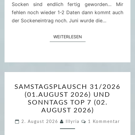
2
Socken sind endlich fertig geworden… Mir
0
fehlen noch wieder 1-2 Daten dann kommt auch
2
der Sockeneintrag noch. Juni wurde die…
6
WEITERLESEN
WEITERLESEN
S
SAMSTAGSPLAUSCH 31/2026
A
(01.AUGUST 2026) UND
M
SONNTAGS TOP 7 (02.
S
AUGUST 2026)
T
A
K
2. August 2026
Illyria
1 Kommentar
O
G
M