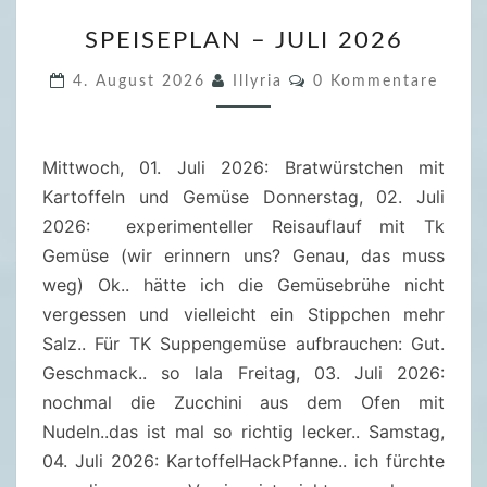
S
SPEISEPLAN – JULI 2026
P
E
K
4. August 2026
Illyria
0 Kommentare
O
I
M
M
S
E
E
Mittwoch, 01. Juli 2026: Bratwürstchen mit
N
T
P
Kartoffeln und Gemüse Donnerstag, 02. Juli
A
R
L
2026: experimenteller Reisauflauf mit Tk
E
A
Gemüse (wir erinnern uns? Genau, das muss
N
weg) Ok.. hätte ich die Gemüsebrühe nicht
–
vergessen und vielleicht ein Stippchen mehr
J
Salz.. Für TK Suppengemüse aufbrauchen: Gut.
U
Geschmack.. so lala Freitag, 03. Juli 2026:
L
nochmal die Zucchini aus dem Ofen mit
I
Nudeln..das ist mal so richtig lecker.. Samstag,
2
04. Juli 2026: KartoffelHackPfanne.. ich fürchte