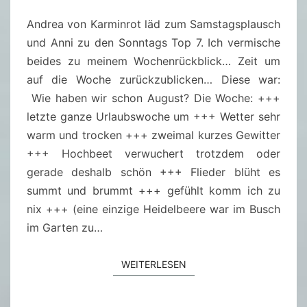
M
S
E
Andrea von Karminrot läd zum Samstagsplausch
P
N
T
und Anni zu den Sonntags Top 7. Ich vermische
L
A
R
beides zu meinem Wochenrückblick… Zeit um
A
E
auf die Woche zurückzublicken… Diese war:
U
Wie haben wir schon August? Die Woche: +++
S
letzte ganze Urlaubswoche um +++ Wetter sehr
C
warm und trocken +++ zweimal kurzes Gewitter
H
+++ Hochbeet verwuchert trotzdem oder
3
gerade deshalb schön +++ Flieder blüht es
1
summt und brummt +++ gefühlt komm ich zu
/
nix +++ (eine einzige Heidelbeere war im Busch
2
im Garten zu…
0
2
WEITERLESEN
6
WEITERLESEN
(
0