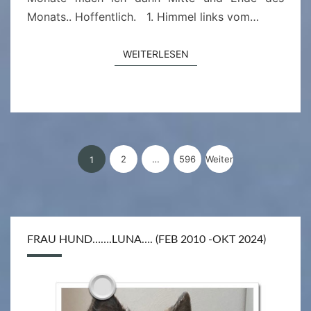
2
Monats.. Hoffentlich. 1. Himmel links vom…
6
WEITERLESEN
WEITERLESEN
Seitennummerierung
2
…
596
Weiter
1
der
Beiträge
FRAU HUND…….LUNA…. (FEB 2010 -OKT 2024)