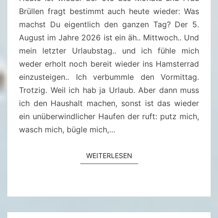
T
?
Brüllen fragt bestimmt auch heute wieder: Was
A
R
–
machst Du eigentlich den ganzen Tag? Der 5.
E
5
August im Jahre 2026 ist ein äh.. Mittwoch.. Und
.
mein letzter Urlaubstag.. und ich fühle mich
A
weder erholt noch bereit wieder ins Hamsterrad
U
einzusteigen.. Ich verbummle den Vormittag.
G
Trotzig. Weil ich hab ja Urlaub. Aber dann muss
U
ich den Haushalt machen, sonst ist das wieder
S
ein unüberwindlicher Haufen der ruft: putz mich,
T
wasch mich, bügle mich,…
2
0
WEITERLESEN
WEITERLESEN
2
6