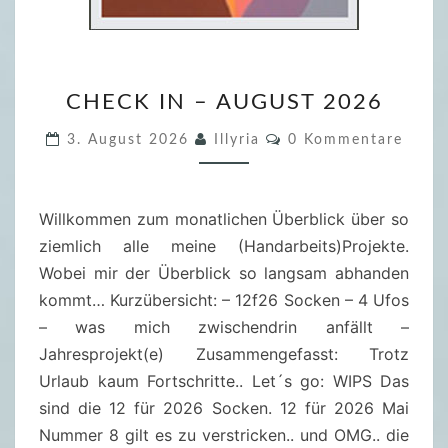
C
CHECK IN – AUGUST 2026
H
E
K
3. August 2026
Illyria
0 Kommentare
O
C
M
M
K
E
I
Willkommen zum monatlichen Überblick über so
N
T
N
ziemlich alle meine (Handarbeits)Projekte.
A
R
–
Wobei mir der Überblick so langsam abhanden
E
A
kommt… Kurzübersicht: – 12f26 Socken – 4 Ufos
U
– was mich zwischendrin anfällt –
G
Jahresprojekt(e) Zusammengefasst: Trotz
U
Urlaub kaum Fortschritte.. Let´s go: WIPS Das
S
sind die 12 für 2026 Socken. 12 für 2026 Mai
T
Nummer 8 gilt es zu verstricken.. und OMG.. die