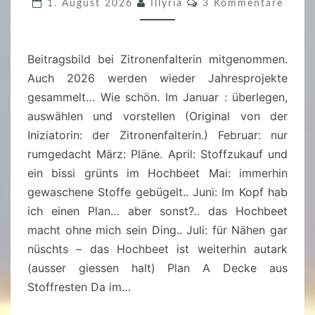
H
S
K
1. August 2026
Illyria
3 Kommentare
O
R
O
M
M
E
N
E
S
Beitragsbild bei Zitronenfalterin mitgenommen.
N
N
T
P
Auch 2026 werden wieder Jahresprojekte
T
A
R
R
gesammelt… Wie schön. Im Januar : überlegen,
A
E
O
auswählen und vorstellen (Original von der
G
J
Iniziatorin: der Zitronenfalterin.) Februar: nur
S
E
rumgedacht März: Pläne. April: Stoffzukauf und
T
K
ein bissi grünts im Hochbeet Mai: immerhin
O
T
gewaschene Stoffe gebügelt.. Juni: Im Kopf hab
P
–
ich einen Plan… aber sonst?.. das Hochbeet
7
J
macht ohne mich sein Ding.. Juli: für Nähen gar
(
U
nüschts – das Hochbeet ist weiterhin autark
0
L
(ausser giessen halt) Plan A Decke aus
2
I
Stoffresten Da im…
.
2
A