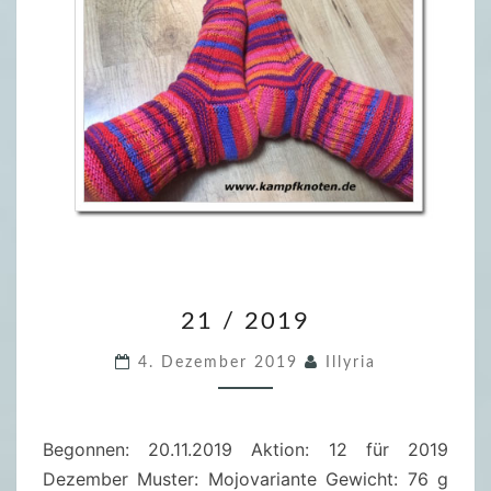
2
21 / 2019
1
/
4. Dezember 2019
Illyria
2
0
1
Begonnen: 20.11.2019 Aktion: 12 für 2019
9
Dezember Muster: Mojovariante Gewicht: 76 g