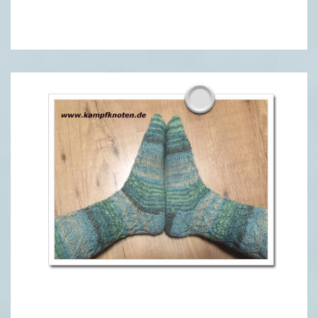
9
–
Z
U
S
A
M
M
E
N
F
A
S
S
U
N
G