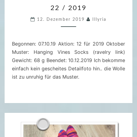
2
22 / 2019
2
/
12. Dezember 2019
Illyria
2
0
1
Begonnen: 07.10.19 Aktion: 12 für 2019 Oktober
9
Muster: Hanging Vines Socks (ravelry link)
Gewicht: 68 g Beendet: 10.12.2019 Ich bekomme
einfach kein gescheites Detailfoto hin.. die Wolle
ist zu unruhig für das Muster.