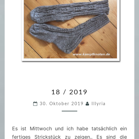
1
18 / 2019
8
/
30. Oktober 2019
Illyria
2
0
1
Es ist Mittwoch und ich habe tatsächlich ein
9
fertiges Strickstück zu zeigen.. Es sind die