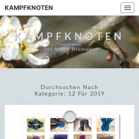
Skip
KAMPFKNOTEN
Togg
to
navi
content
KAMPFKNOTEN
…und Andere Strickseleien
Durchsuchen Nach
Kategorie:
12 Für 2019