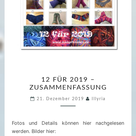
1
12 FÜR 2019 –
2
ZUSAMMENFASSUNG
F
Ü
21. Dezember 2019
Illyria
R
2
0
Fotos und Details können hier nachgelesen
1
werden. Bilder hier: