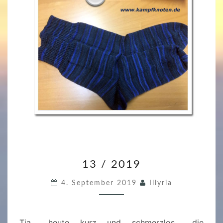
1
13 / 2019
3
/
4. September 2019
Illyria
2
0
1
Tja… heute kurz und schmerzlos… die