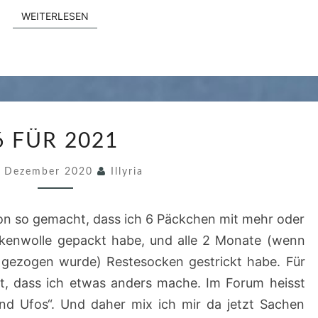
WEITERLESEN
WEITERLESEN
6
6 FÜR 2021
F
Ü
. Dezember 2020
Illyria
R
2
tion so gemacht, dass ich 6 Päckchen mit mehr oder
0
kenwolle gepackt habe, und alle 2 Monate (wenn
2
 gezogen wurde) Restesocken gestrickt habe. Für
1
gt, dass ich etwas anders mache. Im Forum heisst
und Ufos“. Und daher mix ich mir da jetzt Sachen