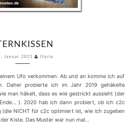
S
TERNKISSEN
T
E
7. Januar 2021
Illyria
R
N
u einem Ufo verkommen. Ab und an komme ich auf
K
n. Daher probierte ich im Jahr 2019 gehäkelte
I
wie man häkelt, dass es wie gestrickt aussieht (der
S
 Ende… ). 2020 hab ich dann probiert, ob ich c2c
S
g (die NICHT für c2c optimiert ist, wie ich zugeben
E
n der Kiste. Das Muster war nun mal…
N