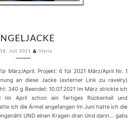
R
INGELJACKE
I
N
18. Juli 2021
Illyria
G
E
ür März/April: Projekt: 6 für 2021 März/April Nr. 1
L
ehnung an diese Jacke (externer Link zu ravelry)
J
t: 340 g Beendet: 10.07.2021 Im März strickte ich
A
l Im April schon ein fertiges Rückenteil und
C
tte ich die Ärmel angefangen Im Juni hatte ich die
K
mengenäht UND einen Kragen dran Und dann… gabs
E