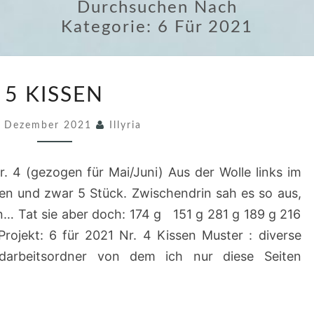
Durchsuchen Nach
Kategorie:
6 Für 2021
5
5 KISSEN
K
I
. Dezember 2021
Illyria
S
S
. 4 (gezogen für Mai/Juni) Aus der Wolle links im
E
den und zwar 5 Stück. Zwischendrin sah es so aus,
N
en… Tat sie aber doch: 174 g 151 g 281 g 189 g 216
rojekt: 6 für 2021 Nr. 4 Kissen Muster : diverse
darbeitsordner von dem ich nur diese Seiten