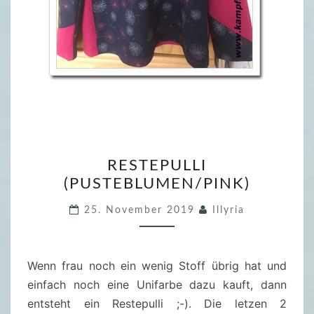
R
RESTEPULLI
E
(PUSTEBLUMEN/PINK)
S
T
25. November 2019
Illyria
E
P
U
Wenn frau noch ein wenig Stoff übrig hat und
L
einfach noch eine Unifarbe dazu kauft, dann
L
entsteht ein Restepulli ;-). Die letzen 2