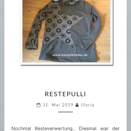
R
RESTEPULLI
E
S
31. Mai 2019
Illyria
T
E
P
Nochmal Resteverwertung.. Diesmal war der