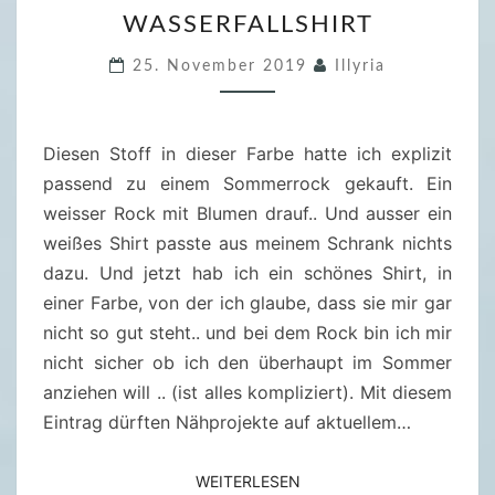
W
WASSERFALLSHIRT
A
S
25. November 2019
Illyria
S
E
R
Diesen Stoff in dieser Farbe hatte ich explizit
F
passend zu einem Sommerrock gekauft. Ein
A
weisser Rock mit Blumen drauf.. Und ausser ein
L
weißes Shirt passte aus meinem Schrank nichts
L
dazu. Und jetzt hab ich ein schönes Shirt, in
S
einer Farbe, von der ich glaube, dass sie mir gar
H
nicht so gut steht.. und bei dem Rock bin ich mir
I
nicht sicher ob ich den überhaupt im Sommer
R
anziehen will .. (ist alles kompliziert). Mit diesem
T
Eintrag dürften Nähprojekte auf aktuellem…
WEITERLESEN
WEITERLESEN