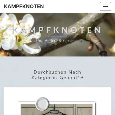
Skip
KAMPFKNOTEN
Togg
to
navi
content
KAMPFKNOTEN
…und Andere Strickseleien
Durchsuchen Nach
Kategorie:
Genäht19