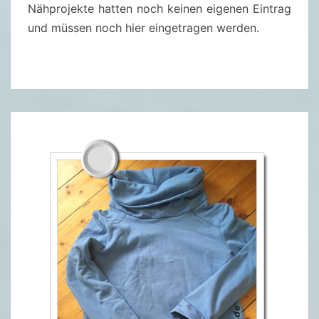
I
Nähprojekte hatten noch keinen eigenen Eintrag
(
und müssen noch hier eingetragen werden.
P
U
S
T
E
B
L
U
M
E
N
/
P
I
N