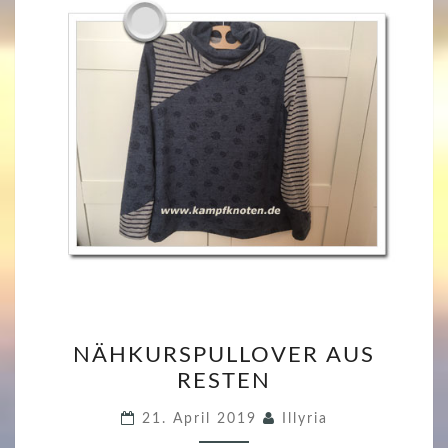
N
NÄHKURSPULLOVER AUS
Ä
RESTEN
H
K
21. April 2019
Illyria
U