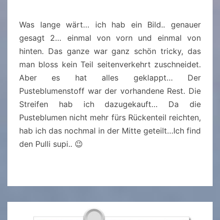
R
S
Was lange wärt… ich hab ein Bild.. genauer
P
gesagt 2… einmal von vorn und einmal von
U
hinten. Das ganze war ganz schön tricky, das
L
man bloss kein Teil seitenverkehrt zuschneidet.
L
Aber es hat alles geklappt… Der
O
Pusteblumenstoff war der vorhandene Rest. Die
V
Streifen hab ich dazugekauft… Da die
E
Pusteblumen nicht mehr fürs Rückenteil reichten,
R
hab ich das nochmal in der Mitte geteilt…Ich find
A
den Pulli supi.. 😉
U
S
R
E
S