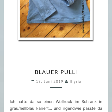
K
)
B
BLAUER PULLI
L
A
19. Juni 2019
Illyria
U
E
R
Ich hatte da so einen Wollrock im Schrank in
P
grau/hellblau kariert… und irgendwie passte da