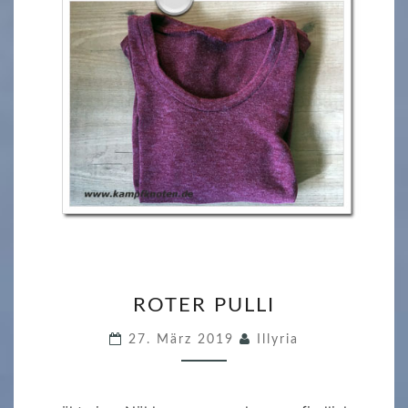
T
E
N
R
ROTER PULLI
O
T
27. März 2019
Illyria
E
R