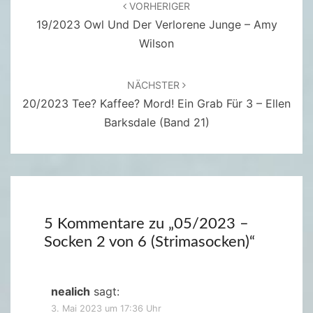
VORHERIGER
C
19/2023 Owl Und Der Verlorene Junge – Amy
K
Wilson
E
N
NÄCHSTER
)
20/2023 Tee? Kaffee? Mord! Ein Grab Für 3 – Ellen
Barksdale (Band 21)
5 Kommentare zu „
05/2023 –
Socken 2 von 6 (Strimasocken)
“
nealich
sagt:
3. Mai 2023 um 17:36 Uhr