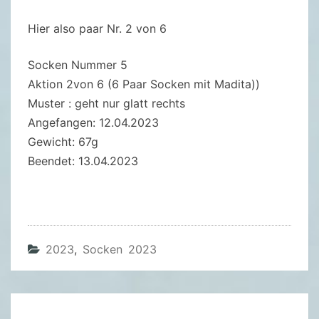
K
E
Hier also paar Nr. 2 von 6
N
2
Socken Nummer 5
V
Aktion 2von 6 (6 Paar Socken mit Madita))
O
Muster : geht nur glatt rechts
N
Angefangen: 12.04.2023
6
Gewicht: 67g
(
Beendet: 13.04.2023
S
T
R
I
2023
,
Socken 2023
M
A
S
O
Beitragsnavigation