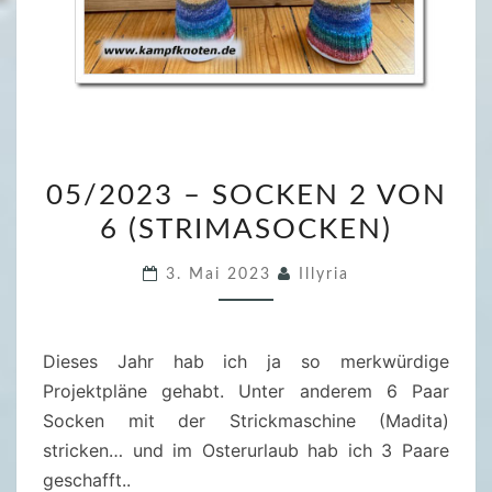
0
05/2023 – SOCKEN 2 VON
5
6 (STRIMASOCKEN)
/
2
3. Mai 2023
Illyria
0
2
3
Dieses Jahr hab ich ja so merkwürdige
–
Projektpläne gehabt. Unter anderem 6 Paar
S
Socken mit der Strickmaschine (Madita)
O
stricken… und im Osterurlaub hab ich 3 Paare
C
geschafft..