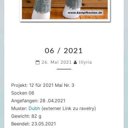
0
06 / 2021
6
/
26. Mai 2021
Illyria
2
0
2
Projekt: 12 für 2021 Mai Nr. 3
1
Socken 06
Angefangen: 28 .04.2021
Muster:
Dubh
(externer Link zu ravelry)
Gewicht: 82 g
Beendet: 23.05.2021