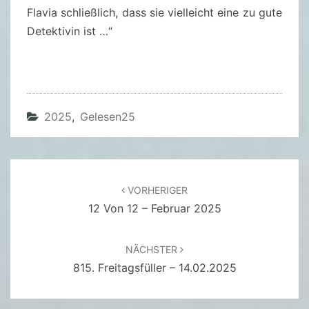
D
Flavia schließlich, dass sie vielleicht eine zu gute
I
Detektivin ist …“
M
G
U
R
K
2025
,
Gelesen25
E
N
B
Beitragsnavigation
E
VORHERIGER
12 Von 12 – Februar 2025
E
T
–
NÄCHSTER
A
815. Freitagsfüller – 14.02.2025
L
A