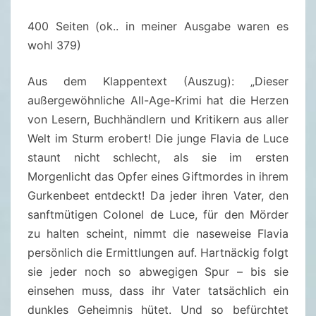
F
400 Seiten (ok.. in meiner Ausgabe waren es
L
wohl 379)
A
V
Aus dem Klappentext (Auszug): „Dieser
I
außergewöhnliche All-Age-Krimi hat die Herzen
A
von Lesern, Buchhändlern und Kritikern aus aller
D
Welt im Sturm erobert! Die junge Flavia de Luce
E
staunt nicht schlecht, als sie im ersten
L
Morgenlicht das Opfer eines Giftmordes in ihrem
U
Gurkenbeet entdeckt! Da jeder ihren Vater, den
C
sanftmütigen Colonel de Luce, für den Mörder
E
zu halten scheint, nimmt die naseweise Flavia
–
persönlich die Ermittlungen auf. Hartnäckig folgt
M
sie jeder noch so abwegigen Spur – bis sie
O
einsehen muss, dass ihr Vater tatsächlich ein
R
dunkles Geheimnis hütet. Und so befürchtet