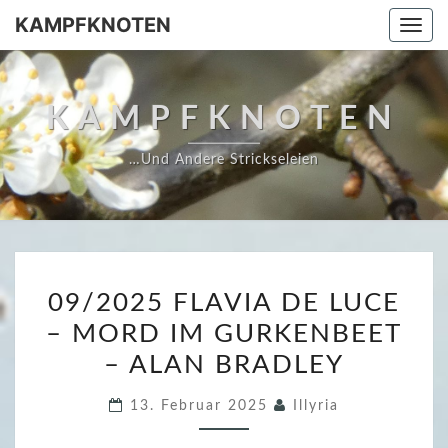
Skip
KAMPFKNOTEN
Togg
to
navi
content
KAMPFKNOTEN
…und Andere Strickseleien
0
09/2025 FLAVIA DE LUCE
9
– MORD IM GURKENBEET
/
– ALAN BRADLEY
2
0
13. Februar 2025
Illyria
2
5