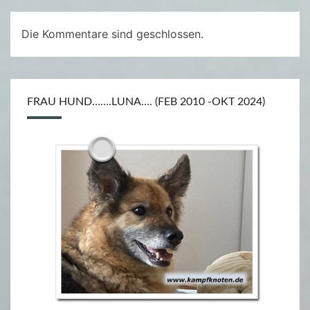
N
B
Die Kommentare sind geschlossen.
R
A
D
FRAU HUND…….LUNA…. (FEB 2010 -OKT 2024)
L
E
Y