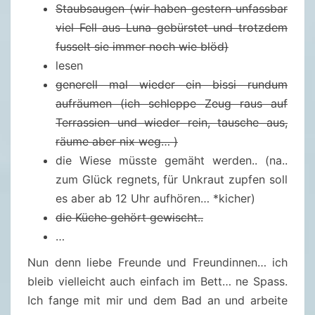
Staubsaugen (wir haben gestern unfassbar
viel Fell aus Luna gebürstet und trotzdem
fusselt sie immer noch wie blöd)
lesen
generell mal wieder ein bissi rundum
aufräumen (ich schleppe Zeug raus auf
Terrassien und wieder rein, tausche aus,
räume aber nix weg… )
die Wiese müsste gemäht werden.. (na..
zum Glück regnets, für Unkraut zupfen soll
es aber ab 12 Uhr aufhören… *kicher)
die Küche gehört gewischt..
…
Nun denn liebe Freunde und Freundinnen… ich
bleib vielleicht auch einfach im Bett… ne Spass.
Ich fange mit mir und dem Bad an und arbeite