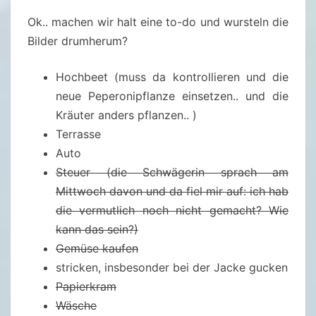
Ok.. machen wir halt eine to-do und wursteln die
Bilder drumherum?
Hochbeet (muss da kontrollieren und die
neue Peperonipflanze einsetzen.. und die
Kräuter anders pflanzen.. )
Terrasse
Auto
Steuer (die Schwägerin sprach am
Mittwoch davon und da fiel mir auf: ich hab
die vermutlich noch nicht gemacht? Wie
kann das sein?)
Gemüse kaufen
stricken, insbesonder bei der Jacke gucken
Papierkram
Wäsche