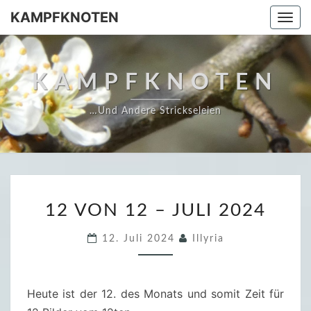
Skip
KAMPFKNOTEN
Togg
to
navi
content
KAMPFKNOTEN
…und Andere Strickseleien
1
12 VON 12 – JULI 2024
2
V
12. Juli 2024
Illyria
O
N
1
Heute ist der 12. des Monats und somit Zeit für
2