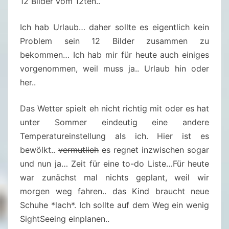
12 Bilder vom 12ten..
–
J
Ich hab Urlaub… daher sollte es eigentlich kein
U
Problem sein 12 Bilder zusammen zu
L
bekommen… Ich hab mir für heute auch einiges
I
vorgenommen, weil muss ja.. Urlaub hin oder
2
her..
0
2
Das Wetter spielt eh nicht richtig mit oder es hat
4
unter Sommer eindeutig eine andere
Temperatureinstellung als ich. Hier ist es
bewölkt..
vermutlich
es regnet inzwischen sogar
und nun ja… Zeit für eine to-do Liste…Für heute
war zunächst mal nichts geplant, weil wir
morgen weg fahren.. das Kind braucht neue
Schuhe *lach*. Ich sollte auf dem Weg ein wenig
SightSeeing einplanen..