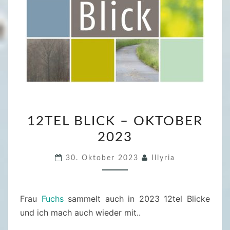
1
12TEL BLICK – OKTOBER
2
2023
T
E
30. Oktober 2023
Illyria
L
B
L
Frau
Fuchs
sammelt auch in 2023 12tel Blicke
I
und ich mach auch wieder mit..
C