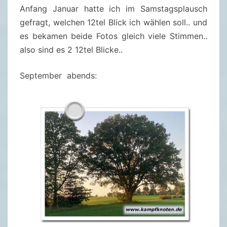
K
Anfang Januar hatte ich im Samstagsplausch
–
gefragt, welchen 12tel Blick ich wählen soll.. und
O
es bekamen beide Fotos gleich viele Stimmen..
K
also sind es 2 12tel Blicke..
T
O
September abends:
B
E
R
2
0
2
3