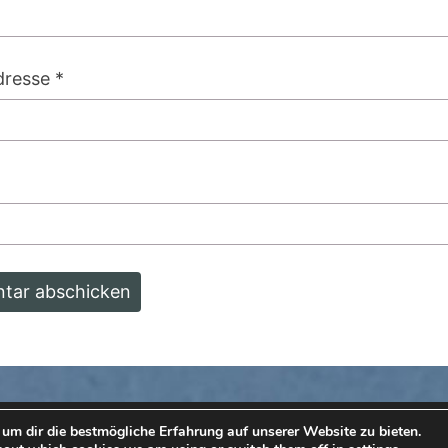
dresse
*
2026
|
Stolz präsentiert von
WordPress
|
Theme:
Nis
um dir die bestmögliche Erfahrung auf unserer Website zu bieten.