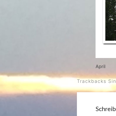
April
Trackbacks Si
Schrei