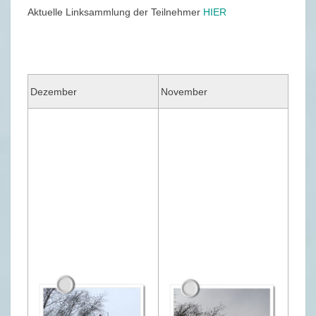
M
Aktuelle Linksammlung der Teilnehmer
HIER
B
E
R
2
Dezember
November
0
1
9