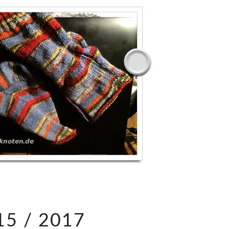
1
15 / 2017
5