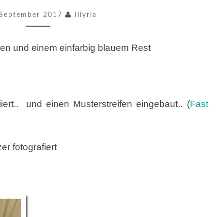
/
 September 2017
Illyria
2
0
en und einem einfarbig blauem Rest
1
7
iiert.. und einen Musterstreifen eingebaut.. (
Fast
r fotografiert