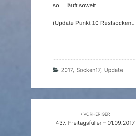
so… läuft soweit..
(Update Punkt 10 Restsocken.. je
2017
,
Socken17
,
Update
Beitragsnavigation
VORHERIGER
437. Freitagsfüller – 01.09.2017