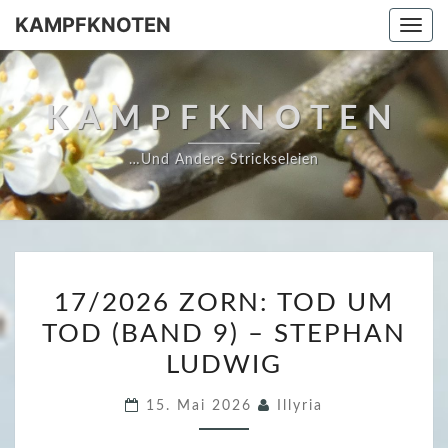
Skip
KAMPFKNOTEN
Togg
to
navi
content
KAMPFKNOTEN
…und Andere Strickseleien
1
17/2026 ZORN: TOD UM
7
TOD (BAND 9) – STEPHAN
/
LUDWIG
2
0
15. Mai 2026
Illyria
2
6