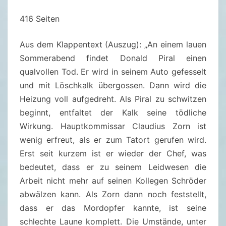
Z
416 Seiten
O
R
Aus dem Klappentext (Auszug): „
An einem lauen
N
Sommerabend findet Donald Piral einen
:
qualvollen Tod. Er wird in seinem Auto gefesselt
T
und mit Löschkalk übergossen. Dann wird die
O
Heizung voll aufgedreht. Als Piral zu schwitzen
D
beginnt, entfaltet der Kalk seine tödliche
U
Wirkung. Hauptkommissar Claudius Zorn ist
M
wenig erfreut, als er zum Tatort gerufen wird.
T
Erst seit kurzem ist er wieder der Chef, was
O
bedeutet, dass er zu seinem Leidwesen die
D
Arbeit nicht mehr auf seinen Kollegen Schröder
(
abwälzen kann. Als Zorn dann noch feststellt,
B
dass er das Mordopfer kannte, ist seine
A
schlechte Laune komplett. Die Umstände, unter