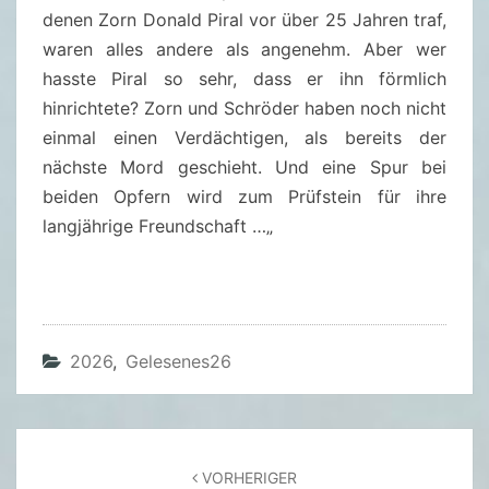
N
denen Zorn Donald Piral vor über 25 Jahren traf,
D
waren alles andere als angenehm. Aber wer
9
hasste Piral so sehr, dass er ihn förmlich
)
hinrichtete? Zorn und Schröder haben noch nicht
–
einmal einen Verdächtigen, als bereits der
S
nächste Mord geschieht. Und eine Spur bei
T
beiden Opfern wird zum Prüfstein für ihre
E
langjährige Freundschaft …
„
P
H
A
N
L
2026
,
Gelesenes26
U
D
W
Beitragsnavigation
I
VORHERIGER