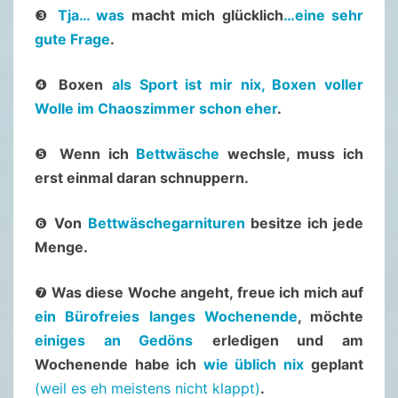
T
❸
Tja… was
macht mich glücklich
…eine sehr
A
gute Frage
.
R
T
❹
Boxen
als Sport ist mir nix, Boxen voller
E
Wolle im Chaoszimmer schon eher
.
R
–
❺
Wenn ich
Bettwäsche
wechsle, muss ich
2
erst einmal daran schnuppern.
6
❻
Von
Bettwäschegarnituren
.
besitze ich jede
Menge.
M
A
❼
Was diese Woche angeht, freue ich mich auf
I
ein Bürofreies langes Wochenende
, möchte
.
einiges an Gedöns
erledigen und am
2
Wochenende habe ich
wie üblich nix
geplant
0
(weil es eh meistens nicht klappt)
.
2