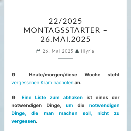
2
22/2025
2
MONTAGSSTARTER –
/
26.MAI.2025
2
0
26. Mai 2025
Illyria
2
5
M
❶
Heute
/morgen/diese Woche
steht
O
vergessenen Kram nacholen
an.
N
T
❷
Eine Liste zum abhaken
ist eines der
A
notwendigen Dinge,
um
die
notwendigen
G
Dinge, die man machen soll, nicht zu
S
vergessen
.
S