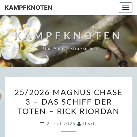
Skip
KAMPFKNOTEN
Togg
to
navi
content
KAMPFKNOTEN
…und Andere Strickseleien
2
25/2026 MAGNUS CHASE
5
3 – DAS SCHIFF DER
/
TOTEN – RICK RIORDAN
2
0
2. Juli 2026
Illyria
2
6