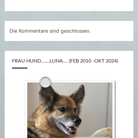
C
K
R
I
Die Kommentare sind geschlossen.
O
R
D
FRAU HUND…….LUNA…. (FEB 2010 -OKT 2024)
A
N