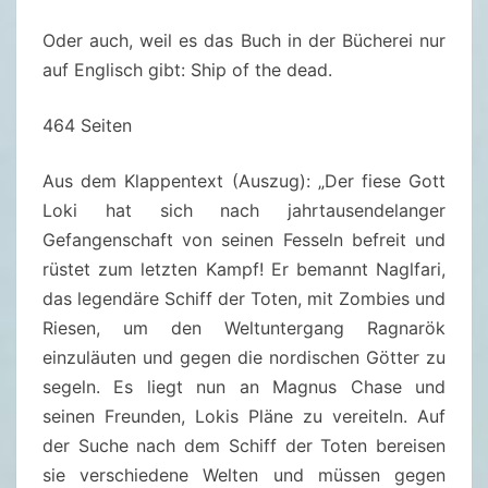
M
Oder auch, weil es das Buch in der Bücherei nur
A
auf Englisch gibt: Ship of the dead.
G
N
464 Seiten
U
S
Aus dem Klappentext (Auszug): „
Der fiese Gott
C
Loki hat sich nach jahrtausendelanger
H
Gefangenschaft von seinen Fesseln befreit und
A
rüstet zum letzten Kampf! Er bemannt Naglfari,
S
das legendäre Schiff der Toten, mit Zombies und
E
Riesen, um den Weltuntergang Ragnarök
3
einzuläuten und gegen die nordischen Götter zu
–
segeln. Es liegt nun an Magnus Chase und
D
seinen Freunden, Lokis Pläne zu vereiteln. Auf
A
der Suche nach dem Schiff der Toten bereisen
S
sie verschiedene Welten und müssen gegen