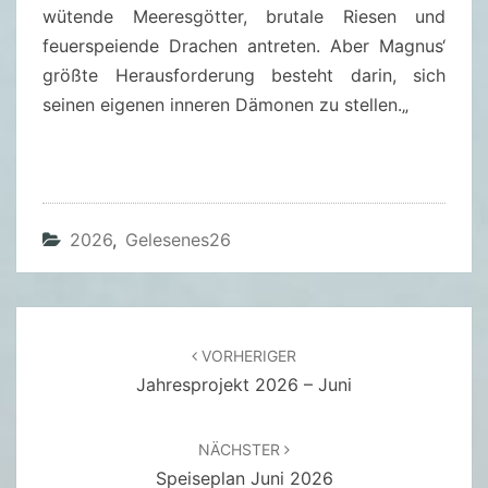
S
wütende Meeresgötter, brutale Riesen und
C
feuerspeiende Drachen antreten. Aber Magnus‘
H
größte Herausforderung besteht darin, sich
I
seinen eigenen inneren Dämonen zu stellen.
„
F
F
D
E
2026
,
Gelesenes26
R
T
O
T
Beitragsnavigation
VORHERIGER
E
Jahresprojekt 2026 – Juni
N
–
R
NÄCHSTER
I
Speiseplan Juni 2026