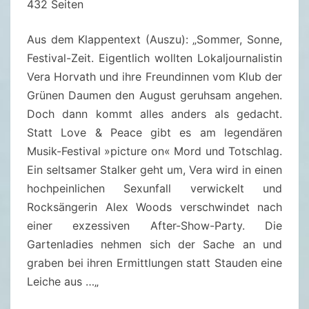
432 Seiten
E
I
Aus dem Klappentext (Auszu): „
Sommer, Sonne,
N
Festival-Zeit. Eigentlich wollten Lokaljournalistin
T
Vera Horvath und ihre Freundinnen vom Klub der
U
Grünen Daumen den August geruhsam angehen.
N
Doch dann kommt alles anders als gedacht.
K
Statt Love & Peace gibt es am legendären
T
Musik-Festival »picture on« Mord und Totschlag.
(
Ein seltsamer Stalker geht um, Vera wird in einen
B
hochpeinlichen Sexunfall verwickelt und
A
Rocksängerin Alex Woods verschwindet nach
N
einer exzessiven After-Show-Party. Die
D
Gartenladies nehmen sich der Sache an und
5
graben bei ihren Ermittlungen statt Stauden eine
)
Leiche aus …
„
-