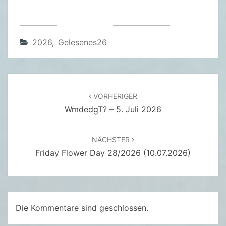
M
A
R
2026
,
Gelesenes26
T
I
N
A
Beitragsnavigation
VORHERIGER
P
WmdedgT? – 5. Juli 2026
A
R
K
NÄCHSTER
Friday Flower Day 28/2026 (10.07.2026)
E
R
Die Kommentare sind geschlossen.