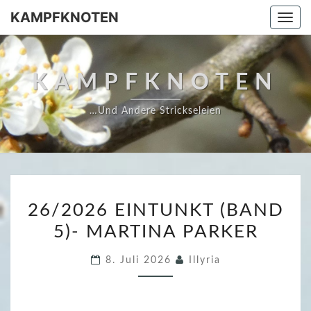
Skip
KAMPFKNOTEN
Togg
to
navi
content
KAMPFKNOTEN
…und Andere Strickseleien
2
26/2026 EINTUNKT (BAND
6
5)- MARTINA PARKER
/
2
8. Juli 2026
Illyria
0
2
6