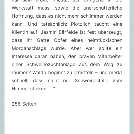
R
Werkstatt muss, sowie die unerschütterliche
B
Hoffnung, dass es nicht mehr schlimmer werden
T
kann. Und tatsächlich: Plötzlich taucht eine
A
Klientin auf! Jasmin Bärfelde ist
fest
überzeugt,
L
dass ihr Gatte Opfer eines heimtückischen
L
Mordanschlags wurde. Aber wer sollte ein
E
Interesse daran haben, den braven Mitarbeiter
I
einer Schweinezuchtanlage aus dem Weg zu
N
räumen? Waldo beginnt zu ermitteln – und merkt
:
schnell, dass nicht nur Schweineställe zum
E
Himmel stinken … “
I
N
256 Seiten
F
A
L
L