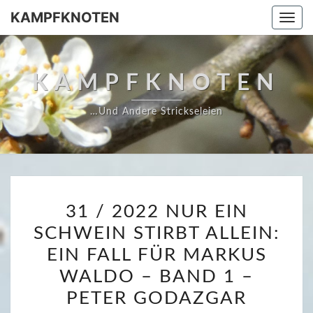
Skip
KAMPFKNOTEN
Togg
to
navi
content
KAMPFKNOTEN
…und Andere Strickseleien
3
31 / 2022 NUR EIN
1
SCHWEIN STIRBT ALLEIN:
/
EIN FALL FÜR MARKUS
2
0
WALDO – BAND 1 –
2
PETER GODAZGAR
2