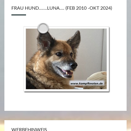
A
N
FRAU HUND…….LUNA…. (FEB 2010 -OKT 2024)
D
1
–
P
E
T
E
R
G
O
D
A
Z
G
A
WERBEHINWEIS