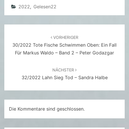
F
2022
,
Gelesen22
Ü
R
M
Beitragsnavigation
A
VORHERIGER
R
30/2022 Tote Fische Schwimmen Oben: Ein Fall
K
Für Markus Waldo – Band 2 – Peter Godazgar
U
S
NÄCHSTER
W
32/2022 Lahn Sieg Tod – Sandra Halbe
A
L
D
O
Die Kommentare sind geschlossen.
–
B