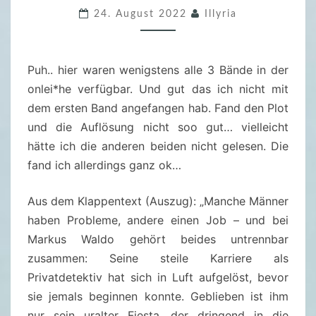
N
24. August 2022
Illyria
U
R
Puh.. hier waren wenigstens alle 3 Bände in der
E
onlei*he verfügbar. Und gut das ich nicht mit
I
dem ersten Band angefangen hab. Fand den Plot
N
und die Auflösung nicht soo gut… vielleicht
S
hätte ich die anderen beiden nicht gelesen. Die
C
fand ich allerdings ganz ok…
H
W
Aus dem Klappentext (Auszug): „Manche Männer
E
haben Probleme, andere einen Job – und bei
I
Markus Waldo gehört beides untrennbar
N
zusammen: Seine steile Karriere als
S
Privatdetektiv hat sich in Luft aufgelöst, bevor
T
sie jemals beginnen konnte. Geblieben ist ihm
I
nur sein uralter Fiesta, der dringend in die