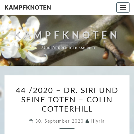
Skip
KAMPFKNOTEN
Togg
to
navi
content
KAMPFKNOTEN
…und Andere Strickseleien
4
44 /2020 – DR. SIRI UND
4
SEINE TOTEN – COLIN
/
COTTERHILL
2
0
30. September 2020
Illyria
2
0