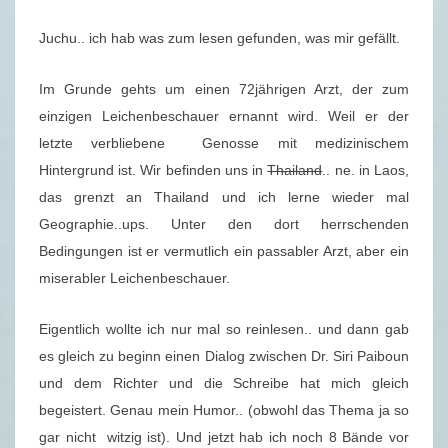
–
Juchu.. ich hab was zum lesen gefunden, was mir gefällt.
D
R
Im Grunde gehts um einen 72jährigen Arzt, der zum
.
einzigen Leichenbeschauer ernannt wird. Weil er der
S
letzte verbliebene Genosse mit medizinischem
I
Hintergrund ist. Wir befinden uns in
Thailand
.. ne. in Laos,
R
das grenzt an Thailand und ich lerne wieder mal
I
Geographie..ups. Unter den dort herrschenden
U
Bedingungen ist er vermutlich ein passabler Arzt, aber ein
N
miserabler Leichenbeschauer.
D
S
Eigentlich wollte ich nur mal so reinlesen.. und dann gab
E
es gleich zu beginn einen Dialog zwischen Dr. Siri Paiboun
I
und dem Richter und die Schreibe hat mich gleich
N
begeistert. Genau mein Humor.. (obwohl das Thema ja so
E
gar nicht witzig ist). Und jetzt hab ich noch 8 Bände vor