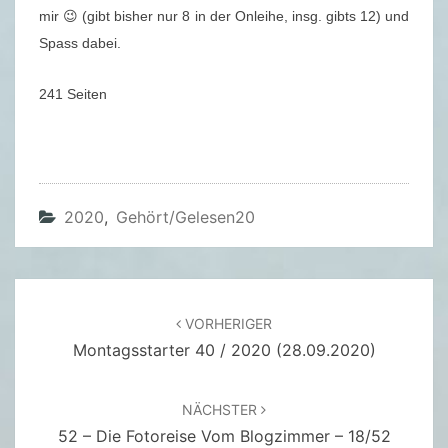
T
mir 😉 (gibt bisher nur 8 in der Onleihe, insg. gibts 12) und
O
Spass dabei.
T
E
241 Seiten
N
–
C
O
2020
,
Gehört/gelesen20
L
I
N
C
Beitragsnavigation
VORHERIGER
O
Montagsstarter 40 / 2020 (28.09.2020)
T
T
NÄCHSTER
E
52 – Die Fotoreise Vom Blogzimmer – 18/52
R