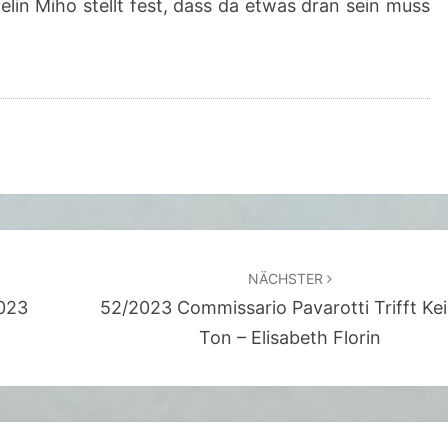
elin Miho stellt fest, dass da etwas dran sein muss
Ü
R
S
G
L
Ü
C
K
–
NÄCHSTER
H
2023
52/2023 Commissario Pavarotti Trifft Ke
I
Ton – Elisabeth Florin
K
A
H
A