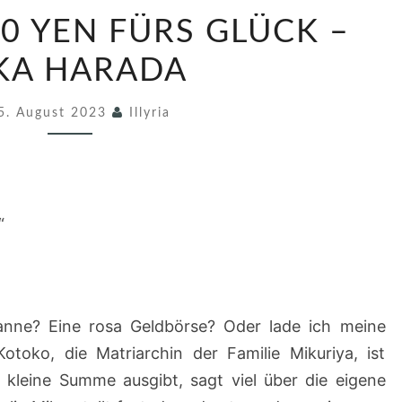
5
00 YEN FÜRS GLÜCK –
1
/
KA HARADA
2
5. August 2023
0
Illyria
2
3
3
“
0
0
0
Y
anne? Eine rosa Geldbörse? Oder lade ich meine
E
toko, die Matriarchin der Familie Mikuriya, ist
N
 kleine Summe ausgibt, sagt viel über die eigene
F