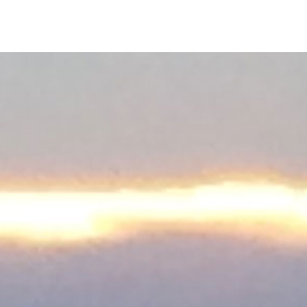
R
A
D
A