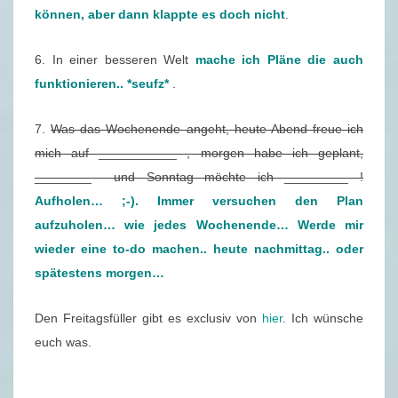
2
können, aber dann klappte es doch nicht
.
9
6. In einer besseren Welt
mache ich Pläne die auch
.
funktionieren.. *seufz*
.
0
5
7.
Was das Wochenende angeht, heute Abend freue ich
.
mich auf ___________ , morgen habe ich geplant,
2
________ und Sonntag möchte ich _________ !
0
Aufholen… ;-). Immer versuchen den Plan
2
aufzuholen… wie jedes Wochenende… Werde mir
0
wieder eine to-do machen.. heute nachmittag.. oder
spätestens morgen…
Den Freitagsfüller gibt es exclusiv von
hier
. Ich wünsche
euch was.