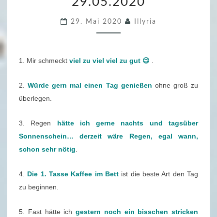
29.05.2020
8
.
29. Mai 2020
Illyria
F
R
E
1. Mir schmeckt
viel zu viel viel zu gut 😉
.
I
T
2.
Würde gern mal einen Tag genießen
ohne groß zu
A
überlegen.
G
S
3. Regen
hätte ich gerne nachts und tagsüber
F
Sonnenschein… derzeit wäre Regen, egal wann,
Ü
schon sehr nötig
.
L
L
4.
Die 1. Tasse Kaffee im Bett
ist die beste Art den Tag
E
zu beginnen.
R
–
5. Fast hätte ich
gestern noch ein bisschen stricken