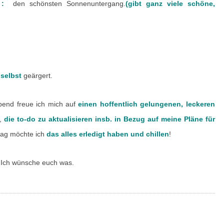
t :
den schönsten Sonnenuntergang.
(gibt ganz viele schöne,
F
Ü
L
L
E
 selbst
geärgert.
R
–
end freue ich mich auf
einen hoffentlich gelungenen, leckeren
0
t,
die to-do zu aktualisieren insb. in Bezug auf meine Pläne für
3
ag möchte ich
das alles erledigt haben und chillen
!
.
0
 Ich wünsche euch was.
7
.
2
0