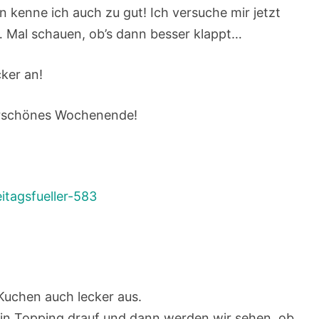
n kenne ich auch zu gut! Ich versuche mir jetzt
n… Mal schauen, ob’s dann besser klappt…
ker an!
erschönes Wochenende!
eitagsfueller-583
 Kuchen auch lecker aus.
n Topping drauf und dann werden wir sehen, ob