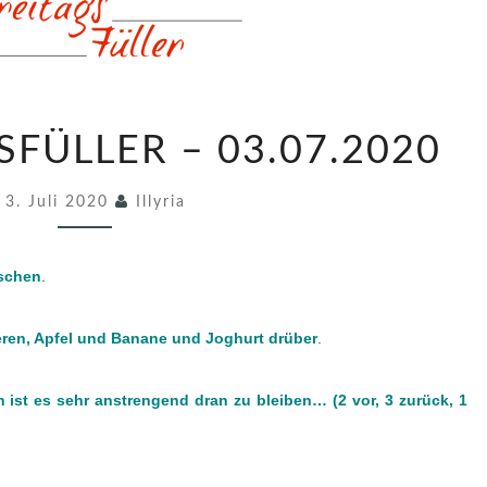
5
SFÜLLER – 03.07.2020
8
3
3. Juli 2020
Illyria
.
F
aschen
.
R
E
ren, Apfel und Banane und Joghurt drüber
.
I
T
h ist es sehr anstrengend dran zu bleiben… (2 vor, 3 zurück, 1
A
G
S