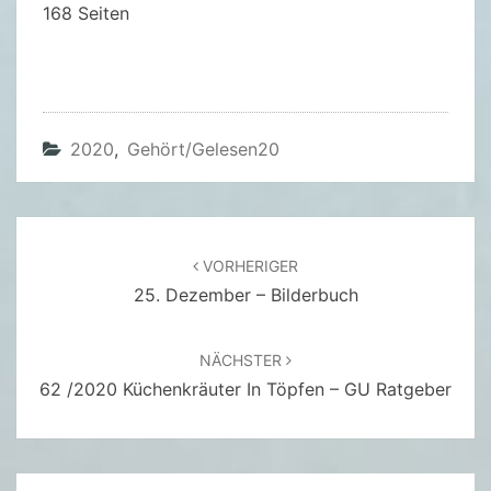
A
168 Seiten
N
A
M
E
2020
,
Gehört/gelesen20
I
E
R
-
Beitragsnavigation
VORHERIGER
S
25. Dezember – Bilderbuch
O
R
NÄCHSTER
I
62 /2020 Küchenkräuter In Töpfen – GU Ratgeber
A
T