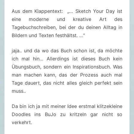
S
Aus dem Klappentext: „… Sketch Your Day ist
K
eine moderne und kreative Art des
E
Tagebuchschreiben, bei der du deinen Alltag in
T
Bildern und Texten festhältst. …“
C
H
jaja.. und da wo das Buch schon ist, da möchte
Y
ich mal hin… Allerdings ist dieses Buch kein
O
Übungsbuch, sondern ein Inspirationsbuch. Was
U
man machen kann, das der Prozess auch mal
R
Tage dauert, das nicht alles gleich perfekt sein
D
muss..
A
Y
Da bin ich ja mit meiner Idee erstmal klitzekleine
–
Doodles ins BuJo zu kritzeln gar nicht so
D
verkehrt.
I