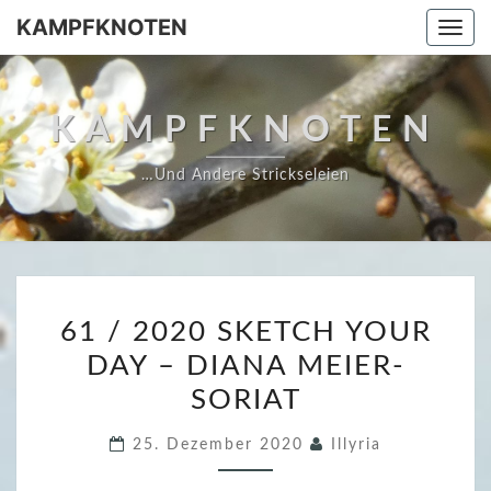
Skip
KAMPFKNOTEN
Togg
to
navi
content
KAMPFKNOTEN
…und Andere Strickseleien
6
61 / 2020 SKETCH YOUR
1
DAY – DIANA MEIER-
/
SORIAT
2
0
25. Dezember 2020
Illyria
2
0