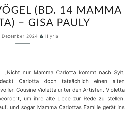
6
VÖGEL (BD. 14 MAMMA
3
/
A) – GISA PAULY
2
. Dezember 2024
0
Illyria
2
4
Z
: „Nicht nur Mamma Carlotta kommt nach Sylt,
U
deckt Carlotta doch tatsächlich einen alten
G
ollen Cousine Violetta unter den Artisten. Violetta
V
eordert, um ihre alte Liebe zur Rede zu stellen.
Ö
uf, und sogar Mamma Carlottas Familie gerät ins
G
E
L