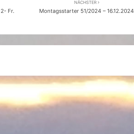
NÄCHSTER
O
2- Fr.
Montagsstarter 51/2024 – 16.12.202
T
T
A
)
–
G
I
S
A
P
A
U
L
Y