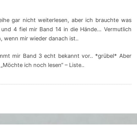
(
B
Reihe gar nicht weiterlesen, aber ich brauchte was
D
 und 4 fiel mir Band 14 in die Hände… Vermutlich
.
, wenn mir wieder danach ist..
1
4
mt mir Band 3 echt bekannt vor.. *grübel* Aber
M
 „Möchte ich noch lesen“ – Liste..
A
M
M
A
C
A
R
L