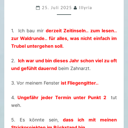
.
25. Juli 2025
Illyria
F
R
E
1. Ich bau mir
derzeit Zeitinseln.. zum lesen..
I
zur Waldrunde.. für alles, was nicht einfach im
T
Trubel untergehen soll.
A
G
2.
Ich war und bin dieses Jahr schon viel zu oft
S
und gefühlt dauernd
beim Zahnarzt.
F
Ü
3. Vor meinem Fenster
ist Fliegengitter..
L
L
4.
Ungefähr jeder Termin unter Punkt 2
tut
E
weh.
R
5. Es könnte sein,
dass ich mit meinen
–
Strickprojekten im Rückstand bin
.
2