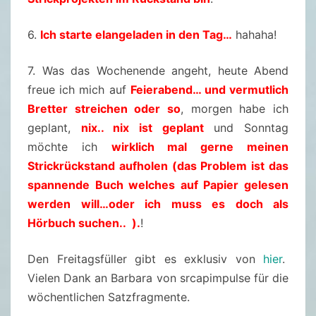
5
6.
Ich starte elangeladen in den Tag…
hahaha!
.
0
7. Was das Wochenende angeht, heute Abend
7
freue ich mich auf
Feierabend… und vermutlich
.
Bretter streichen oder so
, morgen habe ich
2
geplant,
nix.. nix ist geplant
und Sonntag
0
möchte ich
wirklich mal gerne meinen
2
Strickrückstand aufholen (das Problem ist das
5
spannende Buch welches auf Papier gelesen
werden will…oder ich muss es doch als
Hörbuch suchen.. ).
!
Den Freitagsfüller gibt es exklusiv von
hier
.
Vielen Dank an Barbara von srcapimpulse für die
wöchentlichen Satzfragmente.