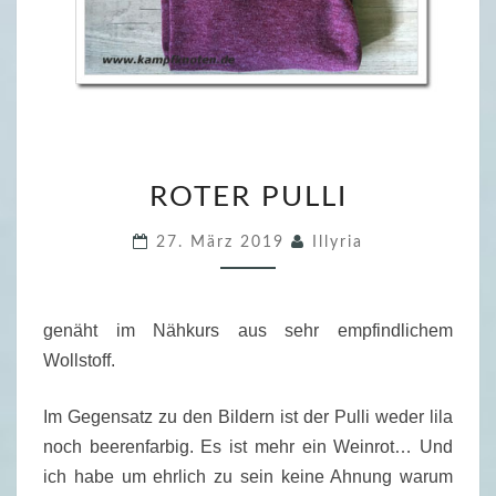
R
ROTER PULLI
O
T
27. März 2019
Illyria
E
R
P
genäht im Nähkurs aus sehr empfindlichem
U
Wollstoff.
L
L
Im Gegensatz zu den Bildern ist der Pulli weder lila
I
noch beerenfarbig. Es ist mehr ein Weinrot… Und
ich habe um ehrlich zu sein keine Ahnung warum