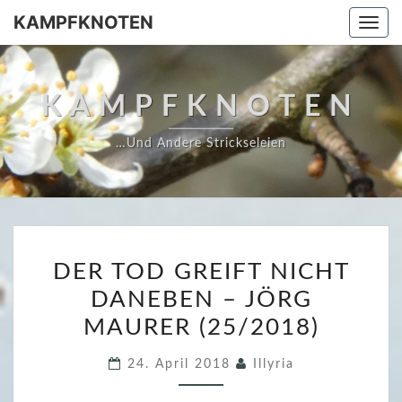
Skip
KAMPFKNOTEN
Togg
to
navi
content
KAMPFKNOTEN
…und Andere Strickseleien
D
DER TOD GREIFT NICHT
E
DANEBEN – JÖRG
R
MAURER (25/2018)
T
O
24. April 2018
Illyria
D
G