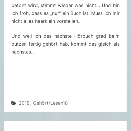
N
betont wird, stimmt wieder was nicht… Und bin
–
ich froh, dass es „nur“ ein Buch ist. Muss ich mir
J
nicht alles haarklein vorstellen..
Ö
R
Und weil ich das nächste Hörbuch grad beim
G
putzen fertig gehört hab, kommt das gleich als
M
nächstes…
A
U
R
E
R
(
2018
,
Gehört/lesen18
2
5
/
2
Beitragsnavigation