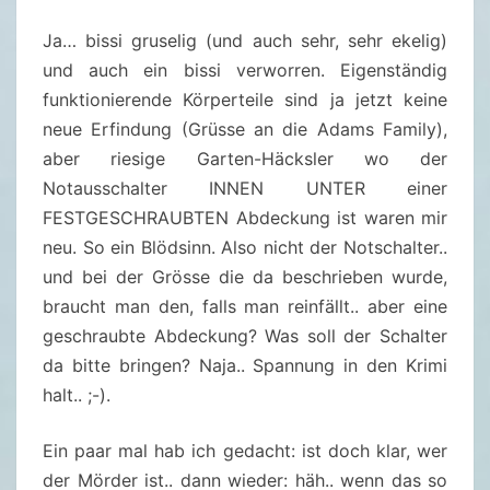
R
Ja… bissi gruselig (und auch sehr, sehr ekelig)
E
und auch ein bissi verworren. Eigenständig
I
funktionierende Körperteile sind ja jetzt keine
F
neue Erfindung (Grüsse an die Adams Family),
T
aber riesige Garten-Häcksler wo der
N
Notausschalter INNEN UNTER einer
I
FESTGESCHRAUBTEN Abdeckung ist waren mir
C
neu. So ein Blödsinn. Also nicht der Notschalter..
H
und bei der Grösse die da beschrieben wurde,
T
braucht man den, falls man reinfällt.. aber eine
D
geschraubte Abdeckung? Was soll der Schalter
A
da bitte bringen? Naja.. Spannung in den Krimi
N
halt.. ;-).
E
B
Ein paar mal hab ich gedacht: ist doch klar, wer
E
der Mörder ist.. dann wieder: häh.. wenn das so