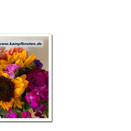
E
I
N
E
R
W
O
C
H
E
V
E
R
S
P