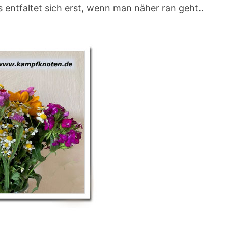
2
 entfaltet sich erst, wenn man näher ran geht..
5
)
(
G
E
P
O
S
T
E
T
M
I
T