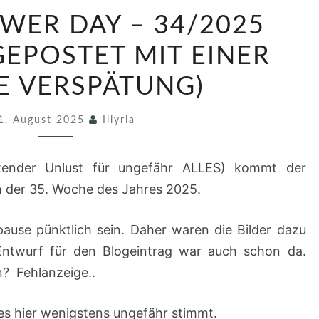
F
OWER DAY – 34/2025
R
I
(GEPOSTET MIT EINER
D
 VERSPÄTUNG)
A
Y
1. August 2025
Illyria
F
L
tender Unlust für ungefähr ALLES) kommt der
O
n der 35. Woche des Jahres 2025.
W
E
gpause pünktlich sein. Daher waren die Bilder dazu
R
ntwurf für den Blogeintrag war auch schon da.
D
n? Fehlanzeige..
A
Y
 es hier wenigstens ungefähr stimmt.