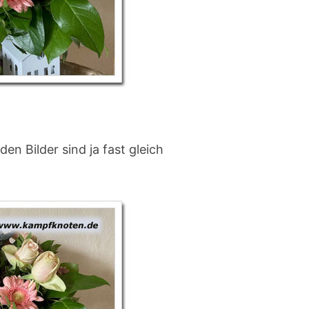
–
4
2
/
2
0
2
den Bilder sind ja fast gleich
5
(
1
7
.
1
0
.