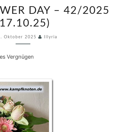
F
OWER DAY – 42/2025
R
I
(17.10.25)
D
7. Oktober 2025
A
Illyria
Y
F
rzes Vergnügen
L
O
W
E
R
D
A
Y