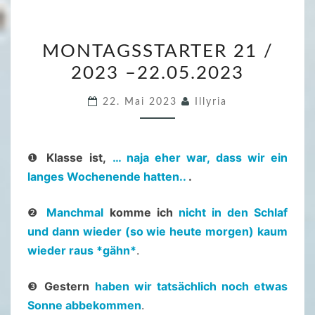
M
MONTAGSSTARTER 21 /
O
2023 –22.05.2023
N
T
22. Mai 2023
Illyria
A
G
S
❶
Klasse ist,
… naja eher war, dass wir ein
S
langes Wochenende hatten..
.
T
A
❷
Manchmal
komme ich
nicht in den Schlaf
R
und dann wieder (so wie heute morgen) kaum
T
wieder raus *gähn*
.
E
R
❸
Gestern
haben wir tatsächlich noch etwas
2
Sonne abbekommen
.