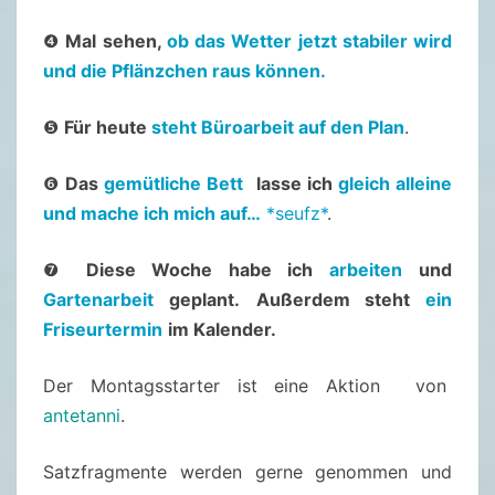
1
/
❹
Mal sehen,
ob das Wetter jetzt stabiler wird
2
und die Pflänzchen raus können.
0
❺
Für heute
steht Büroarbeit auf den Plan
.
2
3
❻
Das
gemütliche Bett
lasse ich
gleich alleine
–
und mache ich mich auf…
*seufz*
.
2
2
❼
Diese Woche habe ich
arbeiten
und
.
Gartenarbeit
geplant.
Außerdem steht
ein
0
Friseurtermin
im Kalender.
5
.
Der Montagsstarter ist eine Aktion von
2
antetanni
.
0
2
Satzfragmente werden gerne genommen und
3