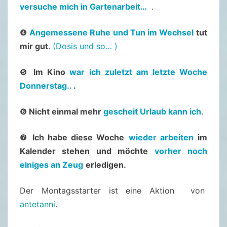
1
versuche mich in Gartenarbeit…
.
/
2
❹
Angemessene Ruhe und Tun im Wechsel
tut
0
mir gut
.
(Dosis und so… )
2
❺
Im Kino
war ich zuletzt am letzte Woche
4
Donnerstag..
.
–
2
❻
Nicht einmal mehr
gescheit Urlaub kann ich
.
9
.
❼
Ich habe diese Woche
wieder arbeiten
im
J
Kalender stehen
und möchte
vorher noch
U
einiges an Zeug
erledigen.
L
I
Der Montagsstarter ist eine Aktion von
2
antetanni
.
0
2