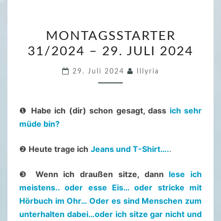
M
MONTAGSSTARTER
O
31/2024 – 29. JULI 2024
N
T
29. Juli 2024
Illyria
A
G
S
❶
Habe ich (dir) schon gesagt, dass
ich sehr
S
müde bin?
T
A
❷
Heute trage ich
Jeans und T-Shirt….
.
R
T
❸
Wenn ich draußen sitze, dann
lese ich
E
meistens.. oder esse Eis… oder stricke mit
R
Hörbuch im Ohr… Oder es sind Menschen zum
3
unterhalten dabei…oder ich sitze gar nicht und