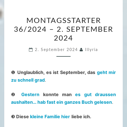
M
MONTAGSSTARTER
O
36/2024 – 2. SEPTEMBER
N
2024
T
A
2. September 2024
Illyria
G
S
S
❶
Unglaublich, es ist September, das
geht mir
T
zu schnell grad
.
A
R
❷
Gestern
konnte man
es gut draussen
T
aushalten… hab fast ein ganzes Buch gelesen
.
E
R
❸
Diese
kleine Familie hier
liebe ich.
3