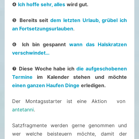
6
❹
Ich hoffe sehr, alles
wird gut.
/
2
❺
Bereits seit
dem letzten Urlaub, grübel ich
0
an Fortsetzungsurlauben
.
2
❻
Ich bin gespannt
wann das Halskratzen
4
verschwindet…
–
2
❼
Diese Woche habe ich
die aufgeschobenen
.
Termine
im Kalender stehen
und möchte
S
einen ganzen Haufen Dinge
erledigen.
E
P
Der Montagsstarter ist eine Aktion von
T
antetanni
.
E
M
Satzfragmente werden gerne genommen und
B
wer welche beisteuern möchte, damit der
E