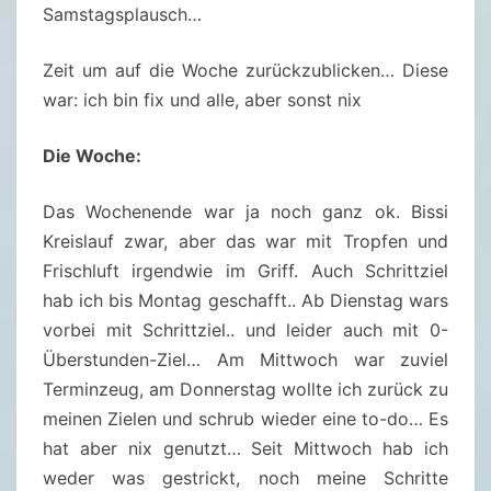
U
Samstagsplausch…
S
C
Zeit um auf die Woche zurückzublicken… Diese
H
war: ich bin fix und alle, aber sonst nix
0
3
Die Woche:
/
Das Wochenende war ja noch ganz ok. Bissi
2
Kreislauf zwar, aber das war mit Tropfen und
0
Frischluft irgendwie im Griff. Auch Schrittziel
2
hab ich bis Montag geschafft.. Ab Dienstag wars
5
vorbei mit Schrittziel.. und leider auch mit 0-
(
Überstunden-Ziel… Am Mittwoch war zuviel
1
Terminzeug, am Donnerstag wollte ich zurück zu
8
meinen Zielen und schrub wieder eine to-do… Es
.
hat aber nix genutzt… Seit Mittwoch hab ich
0
weder was gestrickt, noch meine Schritte
1