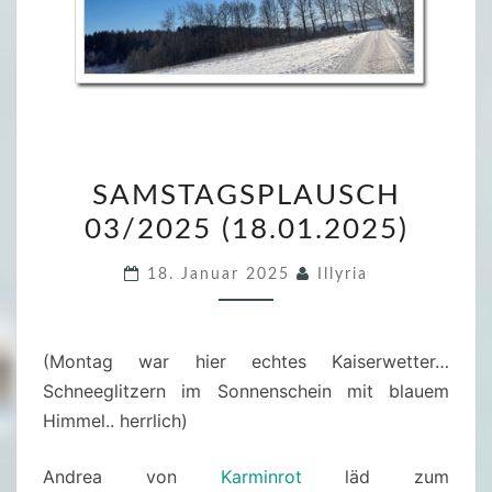
S
SAMSTAGSPLAUSCH
A
03/2025 (18.01.2025)
M
S
18. Januar 2025
Illyria
T
A
G
(Montag war hier echtes Kaiserwetter…
S
Schneeglitzern im Sonnenschein mit blauem
P
Himmel.. herrlich)
L
A
Andrea von
Karminrot
läd zum