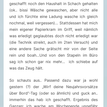
geschafft noch den Haushalt in Schach gehalten
.
(ok.. bissi Wäsche gewaschen, aber nicht alle
2
und ich fürchte eine Ladung wasche ich gleich
0
nochmal, weil vergessen)… Stattdessen hat mich
2
mein eigener Papierkram im Griff, weil nämlich
5
was erledigt geglaubtes doch nicht erledigt war
)
(die Technik streikt, auch im 2ten Versuch) und
eine andere Sache grätscht mir von der Seite
rein und boah…Und von den Stapeln im Büro
sag ich schon gar nix mehr… ich schiebe auf
was das Zeug hält.
So schauts aus.. Passend dazu war ja wohl
gestern (?) der „Wirf deine Neujahrsvorsätze
über Bord“-Tag (oder so ähnlich) und guck an..
immerhin das hab ich geschafft. Ergebnis des
Ganzen: ich wache am Wochenende ungefähr