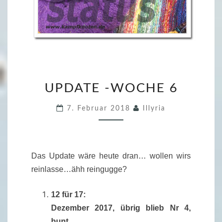
U
UPDATE -WOCHE 6
P
D
7. Februar 2018
Illyria
A
T
E
Das Update wäre heute dran… wollen wirs
-
reinlasse…ähh reingugge?
W
O
12 für 17:
C
Dezember 2017, übrig blieb Nr 4,
H
bunt