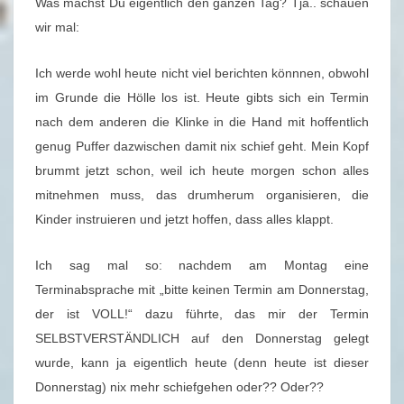
Was machst Du eigentlich den ganzen Tag? Tja.. schauen
–
wir mal:
0
5
Ich werde wohl heute nicht viel berichten könnnen, obwohl
.
im Grunde die Hölle los ist. Heute gibts sich ein Termin
0
nach dem anderen die Klinke in die Hand mit hoffentlich
9
genug Puffer dazwischen damit nix schief geht. Mein Kopf
.
brummt jetzt schon, weil ich heute morgen schon alles
2
mitnehmen muss, das drumherum organisieren, die
0
Kinder instruieren und jetzt hoffen, dass alles klappt.
1
9
Ich sag mal so: nachdem am Montag eine
Terminabsprache mit „bitte keinen Termin am Donnerstag,
der ist VOLL!“ dazu führte, das mir der Termin
SELBSTVERSTÄNDLICH auf den Donnerstag gelegt
wurde, kann ja eigentlich heute (denn heute ist dieser
Donnerstag) nix mehr schiefgehen oder?? Oder??