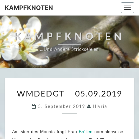
Skip
KAMPFKNOTEN
Togg
to
navi
content
KAMPFKNOTEN
…und Andere Strickseleien
W
WMDEDGT – 05.09.2019
M
D
5. September 2019
Illyria
E
D
G
Am 5ten des Monats fragt Frau
Brüllen
normalerweise..:
T