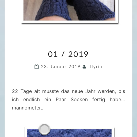
0
01 / 2019
1
/
23. Januar 2019
Illyria
2
0
1
22 Tage alt musste das neue Jahr werden, bis
9
ich endlich ein Paar Socken fertig habe…
mannometer…