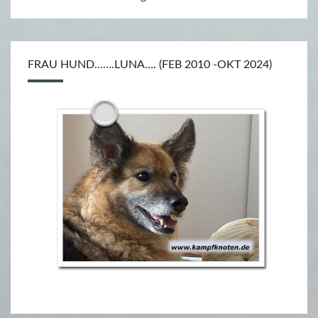
A
U
D
FRAU HUND…….LUNA…. (FEB 2010 -OKT 2024)
I
O
C
A
I
O
L
O