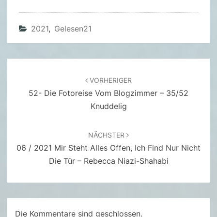
L
F
2021
,
Gelesen21
G
A
N
G
Beitragsnavigation
VORHERIGER
S
52- Die Fotoreise Vom Blogzimmer – 35/52
C
Knuddelig
H
O
R
NÄCHSTER
L
06 / 2021 Mir Steht Alles Offen, Ich Find Nur Nicht
A
Die Tür – Rebecca Niazi-Shahabi
U
,
C
L
Die Kommentare sind geschlossen.