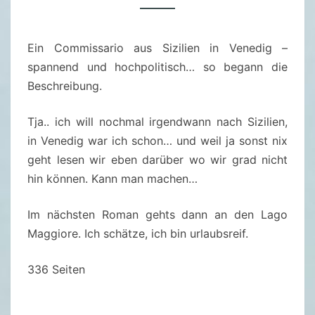
–
D
Ein Commissario aus Sizilien in Venedig –
E
spannend und hochpolitisch… so begann die
R
Beschreibung.
F
R
Tja.. ich will nochmal irgendwann nach Sizilien,
E
in Venedig war ich schon… und weil ja sonst nix
I
geht lesen wir eben darüber wo wir grad nicht
E
hin können. Kann man machen…
H
U
Im nächsten Roman gehts dann an den Lago
N
Maggiore. Ich schätze, ich bin urlaubsreif.
D
–
336 Seiten
W
O