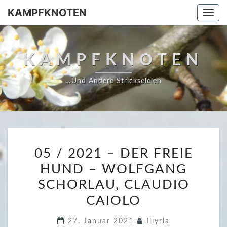
Skip
KAMPFKNOTEN
Togg
to
navi
content
KAMPFKNOTEN
…und Andere Strickseleien
0
05 / 2021 – DER FREIE
5
HUND – WOLFGANG
/
SCHORLAU, CLAUDIO
2
0
CAIOLO
2
27. Januar 2021
Illyria
1