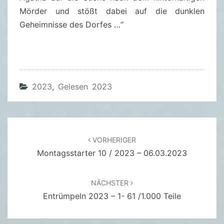
A
Mörder und stößt dabei auf die dunklen
S
Geheimnisse des Dorfes …“
T
Ö
D
L
I
2023
,
Gelesen 2023
C
H
E
Beitragsnavigation
K
VORHERIGER
I
Montagsstarter 10 / 2023 – 06.03.2023
R
C
NÄCHSTER
H
Entrümpeln 2023 – 1- 61 /1.000 Teile
E
N