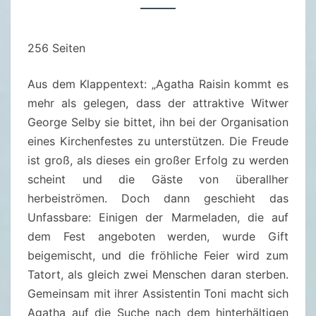
A
G
256 Seiten
A
T
Aus dem Klappentext: „Agatha Raisin kommt es
H
mehr als gelegen, dass der attraktive Witwer
A
George Selby sie bittet, ihn bei der Organisation
R
eines Kirchenfestes zu unterstützen. Die Freude
A
ist groß, als dieses ein großer Erfolg zu werden
I
scheint und die Gäste von überallher
S
herbeiströmen. Doch dann geschieht das
I
Unfassbare: Einigen der Marmeladen, die auf
N
dem Fest angeboten werden, wurde Gift
U
beigemischt, und die fröhliche Feier wird zum
N
Tatort, als gleich zwei Menschen daran sterben.
D
Gemeinsam mit ihrer Assistentin Toni macht sich
D
Agatha auf die Suche nach dem hinterhältigen