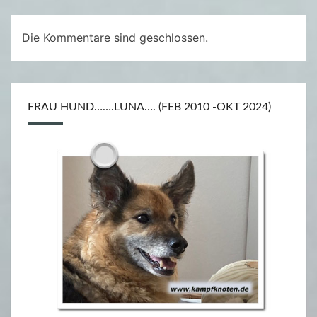
F
E
Die Kommentare sind geschlossen.
S
T
–
M
FRAU HUND…….LUNA…. (FEB 2010 -OKT 2024)
.
C
.
B
E
A
T
O
N