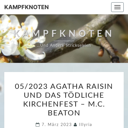
Skip
KAMPFKNOTEN
Togg
to
navi
content
KAMPFKNOTEN
…und Andere Strickseleien
0
05/2023 AGATHA RAISIN
5
UND DAS TÖDLICHE
/
KIRCHENFEST – M.C.
2
0
BEATON
2
7. März 2023
Illyria
3