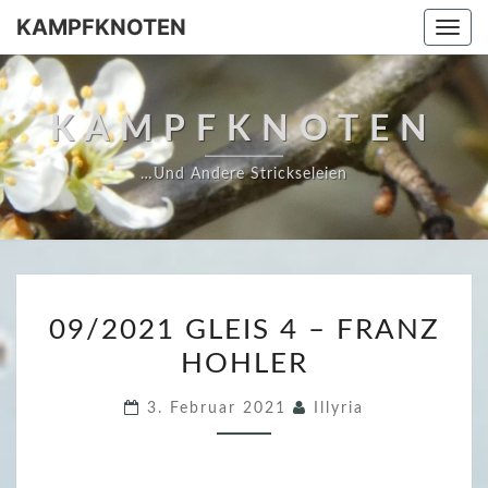
Skip
KAMPFKNOTEN
Togg
to
navi
content
KAMPFKNOTEN
…und Andere Strickseleien
0
09/2021 GLEIS 4 – FRANZ
9
HOHLER
/
2
3. Februar 2021
Illyria
0
2
1