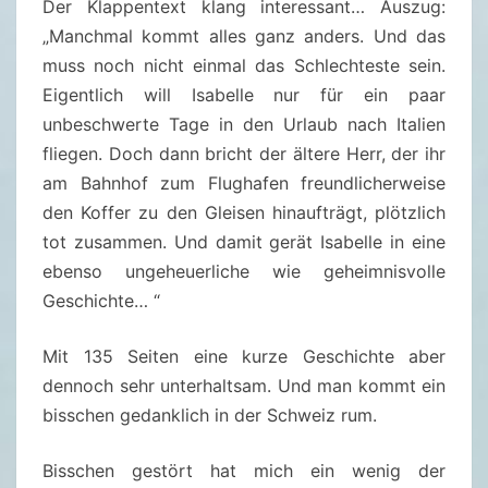
Der Klappentext klang interessant… Auszug:
G
„Manchmal kommt alles ganz anders. Und das
L
muss noch nicht einmal das Schlechteste sein.
E
Eigentlich will Isabelle nur für ein paar
I
unbeschwerte Tage in den Urlaub nach Italien
S
fliegen. Doch dann bricht der ältere Herr, der ihr
4
am Bahnhof zum Flughafen freundlicherweise
–
den Koffer zu den Gleisen hinaufträgt, plötzlich
F
tot zusammen. Und damit gerät Isabelle in eine
R
ebenso ungeheuerliche wie geheimnisvolle
A
Geschichte… “
N
Z
Mit 135 Seiten eine kurze Geschichte aber
H
dennoch sehr unterhaltsam. Und man kommt ein
O
bisschen gedanklich in der Schweiz rum.
H
L
Bisschen gestört hat mich ein wenig der