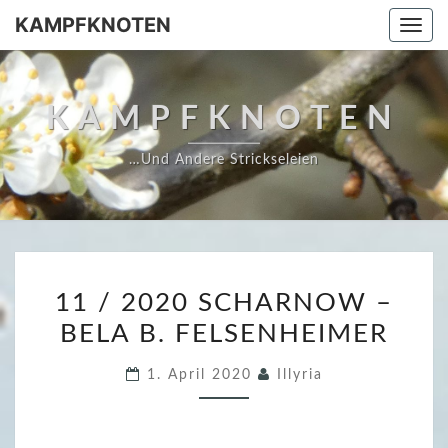
Skip
KAMPFKNOTEN
Togg
to
navi
content
KAMPFKNOTEN
…und Andere Strickseleien
1
11 / 2020 SCHARNOW –
1
BELA B. FELSENHEIMER
/
2
1. April 2020
Illyria
0
2
0