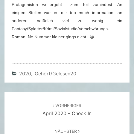
E
Protagonisten weitergeht… zum Teil zumindest. An
L
einigen Stellen war es mir too much information…an
S
anderen natürlich viel zu wenig… ein
E
Fantasy/Splatter/Krimi/Sozialstudie/Verschwörungs-
N
Roman. Ne Nummer kleiner gings nicht.. 😉
H
E
I
M
2020
,
Gehört/gelesen20
E
R
Beitragsnavigation
VORHERIGER
April 2020 – Check In
NÄCHSTER