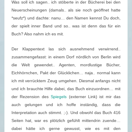
Was soll ich sagen.. ich stöberte in der Bücherei bei den
S
Neuerscheinungen (damals.. als sie noch geöffnet hatte
C
*seufz*) und dachte: nanu… den Namen kennst Du doch,
H
der spielt inner Band und so.. was ist denn das für ein
A
Buch? Also nahm ich es mit.
R
N
Der Klappentext las sich ausnehmend verwirrend..
O
zusammengefasst: in einem Dorf nördlich von Berlin wird
W
die Welt gewendet.. Agenten, mordlustige Bücher,
–
Eichhörnchen, Pakt der Glücklichen… naja.. normal kann
B
ich mit verrücktem Zeug umgehen. Diesmal anfangs nicht
E
und ich brauchte Hilfe dabei, das Buch einzuordnen… mit
L
der Rezension des
Spiegels
(externer Link) ist mir das
A
auch gelungen und ich hoffe inständig, dass die
B
Interpretation auch stimmt. ;-). Und obwohl das Buch 416
.
Seiten hat, war es plötzlich gefühlt mittendrin zuende…
F
dabei hätte ich gerne gewusst, wie es mit den