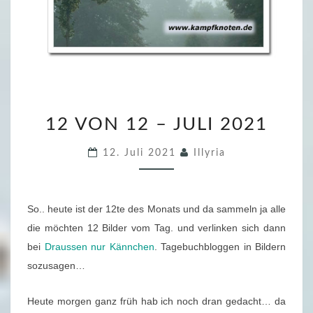
1
12 VON 12 – JULI 2021
2
V
12. Juli 2021
Illyria
O
N
1
So.. heute ist der 12te des Monats und da sammeln ja alle
2
die möchten 12 Bilder vom Tag. und verlinken sich dann
–
bei
Draussen nur Kännchen
. Tagebuchbloggen in Bildern
J
sozusagen…
U
L
Heute morgen ganz früh hab ich noch dran gedacht… da