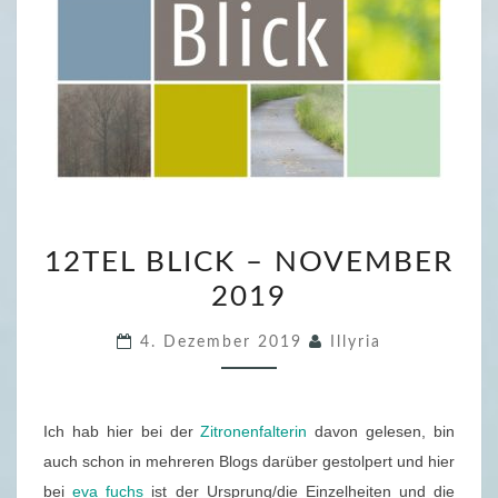
1
12TEL BLICK – NOVEMBER
2
2019
T
E
4. Dezember 2019
Illyria
L
B
L
Ich hab hier bei der
Zitronenfalterin
davon gelesen, bin
I
auch schon in mehreren Blogs darüber gestolpert und hier
C
bei
eva fuchs
ist der Ursprung/die Einzelheiten und die