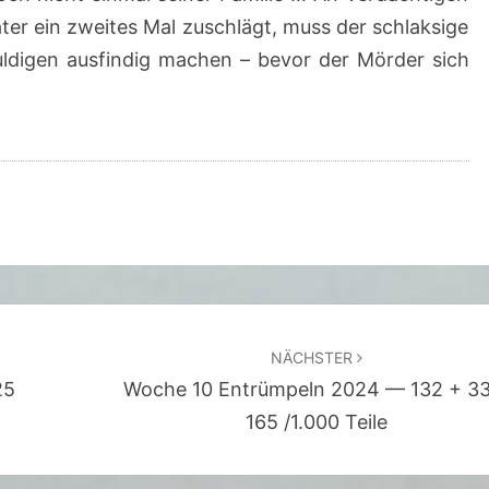
C
äter ein zweites Mal zuschlägt, muss der schlaksige
B
uldigen ausfindig machen – bevor der Mörder sich
E
T
H
M
A
C
H
T
S
NÄCHSTER
I
25
Woche 10 Entrümpeln 2024 — 132 + 33
C
165 /1.000 Teile
H
D