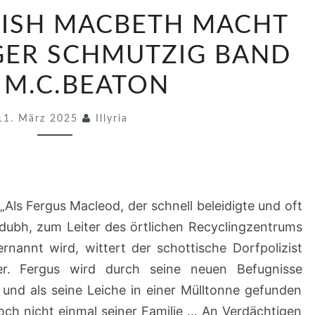
1
MISH MACBETH MACHT
4
/
NGER SCHMUTZIG BAND
2
– M.C.BEATON
0
2
11. März 2025
Illyria
5
H
A
M
„
Als Fergus Macleod, der schnell beleidigte und oft
I
ubh, zum Leiter des örtlichen Recyclingzentrums
S
nannt wird, wittert der schottische Dorfpolizist
H
r. Fergus wird durch seine neuen Befugnisse
M
 und als seine Leiche in einer Mülltonne gefunden
A
och nicht einmal seiner Familie … An Verdächtigen