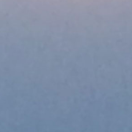
I
G
B
A
N
D
1
6
–
M
.
C
.
B
E