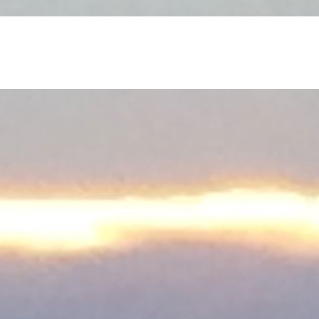
I
E
F
I
N
G
E
R
S
C
H
M
U
T
Z