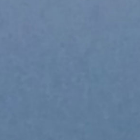
A
T
O
N