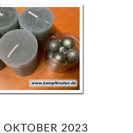
1
– OKTOBER 2023
8