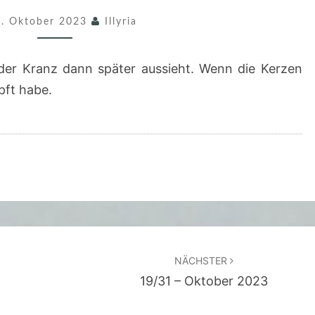
/
8. Oktober 2023
Illyria
3
1
der Kranz dann später aussieht. Wenn die Kerzen
–
pft habe.
O
K
T
O
B
E
R
2
NÄCHSTER
0
19/31 – Oktober 2023
2
3