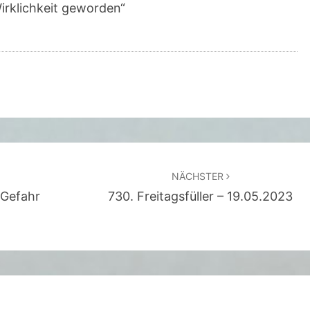
Wirklichkeit geworden“
G
E
F
A
N
G
E
N
E
NÄCHSTER
V
 Gefahr
730. Freitagsfüller – 19.05.2023
O
N
L
O
N