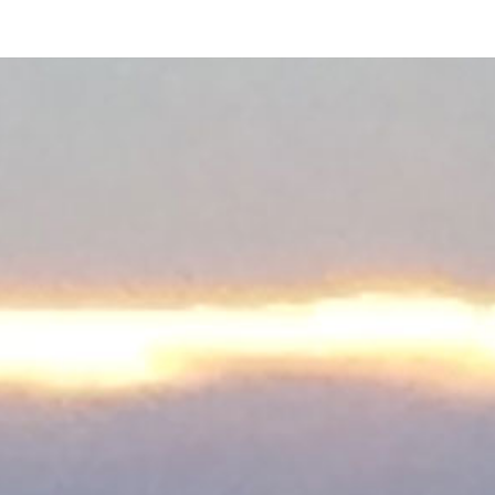
D
O
N
–
B
E
N
E
D
I
C
T
J
A
C