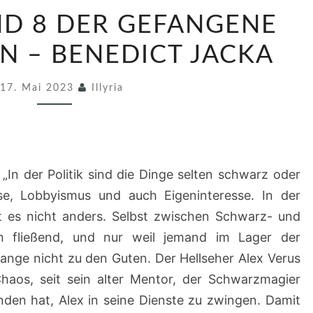
2
ND 8 DER GEFANGENE
4
/
 – BENEDICT JACKA
2
17. Mai 2023
0
Illyria
2
3
B
In der Politik sind die Dinge selten schwarz oder
A
, Lobbyismus und auch Eigeninteresse. In der
N
 es nicht anders. Selbst zwischen Schwarz- und
D
n fließend, und nur weil jemand im Lager der
8
lange nicht zu den Guten. Der Hellseher Alex Verus
D
Chaos, seit sein alter Mentor, der Schwarzmagier
E
den hat, Alex in seine Dienste zu zwingen. Damit
R