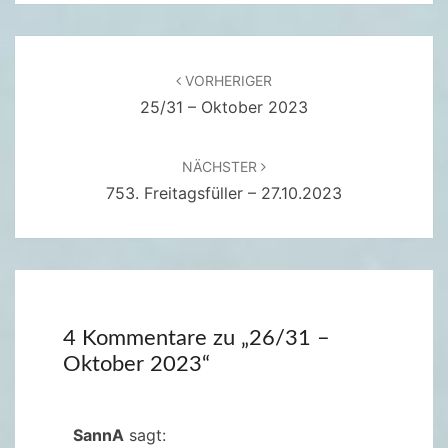
E
R
2
Beitragsnavigation
VORHERIGER
0
25/31 – Oktober 2023
2
3
NÄCHSTER
753. Freitagsfüller – 27.10.2023
4 Kommentare zu „
26/31 –
Oktober 2023
“
SannA
sagt: