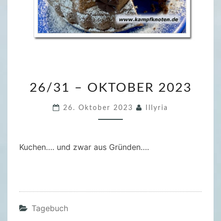
2
26/31 – OKTOBER 2023
6
/
26. Oktober 2023
Illyria
3
1
–
Kuchen…. und zwar aus Gründen….
O
K
T
O
Tagebuch
B