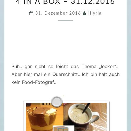
4 IN A BOX – 31.12.2016
I
N
31. Dezember 2016
Illyria
A
B
O
X
–
3
1
Puh.. gar nicht so leicht das Thema „lecker“…
.
Aber hier mal ein Querschnitt.. Ich bin halt auch
1
kein Food-Fotograf…
2
.
2
0
1
6