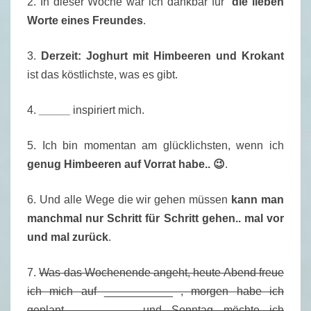
2. In dieser Woche war ich dankbar für
die lieben
9
Worte eines Freundes
.
.
1
3.
Derzeit: Joghurt mit Himbeeren und Krokant
7
ist das köstlichste, was es gibt.
4.
_____
inspiriert mich.
5. Ich bin momentan am glücklichsten, wenn ich
genug Himbeeren auf Vorrat habe.. 😉
.
6. Und alle Wege die wir gehen müssen
kann man
manchmal nur Schritt für Schritt gehen.. mal vor
und mal zurück
.
7.
Was das Wochenende angeht, heute Abend freue
ich mich auf ___________ , morgen habe ich
geplant, _________ und Sonntag möchte ich