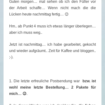
Guten morgen… mal sehen ob ich den Füller vor
I
der Arbeit schaffe… Wenn nicht mach die die
T
Lücken heute nachmittag fertig… 😉
A
G
Hm.. ab Punkt 4 muss ich etwas länger überlegen…
S
aber ich muss weg..
F
Ü
Jetzt ist nachmittag… ich habe gearbeitet, gekocht
L
und wieder aufgräumt.. Zeit für Kaffee und bloggen..
L
;-).
E
R
–
0
1. Die letzte erfreuliche Postsendung war
bzw. ist
8
wohl meine letzte Bestellung… 2 Pakete für
.
mich… 😉
.
0