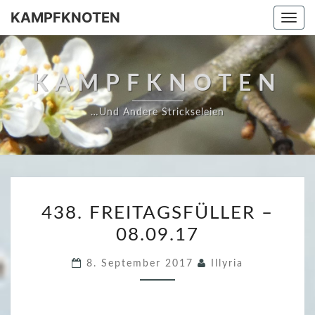
Skip
KAMPFKNOTEN
Togg
to
navi
content
KAMPFKNOTEN
…und Andere Strickseleien
4
438. FREITAGSFÜLLER –
3
08.09.17
8
.
8. September 2017
Illyria
F
R
E