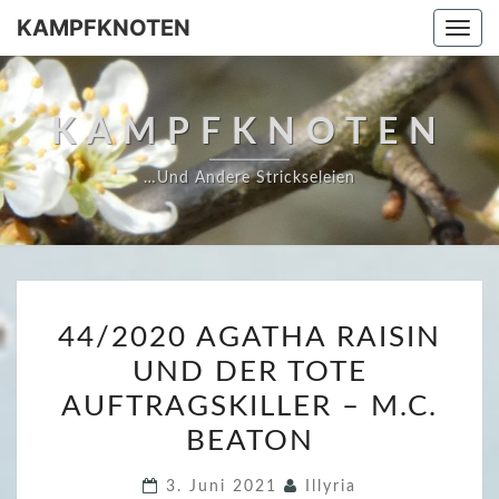
Skip
KAMPFKNOTEN
Togg
to
navi
content
KAMPFKNOTEN
…und Andere Strickseleien
4
44/2020 AGATHA RAISIN
4
UND DER TOTE
/
AUFTRAGSKILLER – M.C.
2
0
BEATON
2
3. Juni 2021
Illyria
0