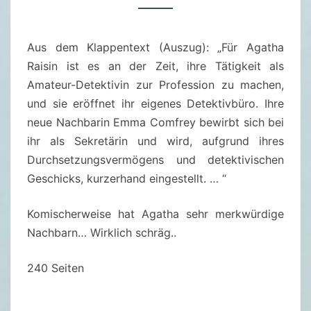
A
G
Aus dem Klappentext (Auszug): „Für Agatha
A
Raisin ist es an der Zeit, ihre Tätigkeit als
T
Amateur-Detektivin zur Profession zu machen,
H
und sie eröffnet ihr eigenes Detektivbüro. Ihre
A
neue Nachbarin Emma Comfrey bewirbt sich bei
R
ihr als Sekretärin und wird, aufgrund ihres
A
Durchsetzungsvermögens und detektivischen
I
Geschicks, kurzerhand eingestellt. … “
S
I
Komischerweise hat Agatha sehr merkwürdige
N
Nachbarn… Wirklich schräg..
U
N
240 Seiten
D
D