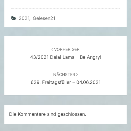
E
R
T
2021
,
Gelesen21
O
T
E
Beitragsnavigation
A
VORHERIGER
43/2021 Dalai Lama – Be Angry!
U
F
T
NÄCHSTER
R
629. Freitagsfüller – 04.06.2021
A
G
S
K
Die Kommentare sind geschlossen.
I
L