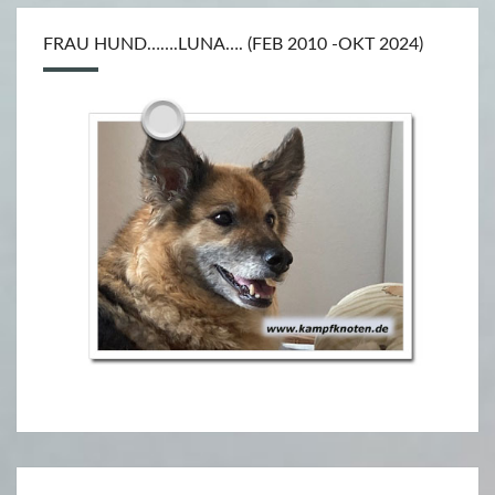
L
FRAU HUND…….LUNA…. (FEB 2010 -OKT 2024)
E
R
–
M
.
C
.
B
E
A
T
O
N