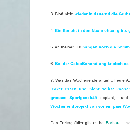
3. Bloß nicht
wieder in dauernd die Grübe
4.
Ein Bericht in den Nachrichten gibts 
5. An meiner Tür
hängen noch die Sommer
6.
Bei der OsteoBehandlung kribbelt es 
7. Was das Wochenende angeht, heute Ab
lecker essen und nicht selbst koch
grosses Sportgeschäft
geplant, und
Wochenendprojekt von vor ein paar Woc
Den Freitagsfüller gibt es bei
Barbara
… sc