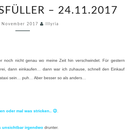
4
SFÜLLER – 24.11.2017
4
9
. November 2017
Illyria
.
F
R
E
r noch nicht genau wo meine Zeit hin verschwindet. Für gestern
I
erei, dann einkaufen… dann war ich zuhause, schnell den Einkauf
T
ataxi sein… puh… Aber besser so als anders…
A
G
S
F
n oder mal was stricken.. 😉
.
Ü
L
s unsichtbar irgendwo
drunter.