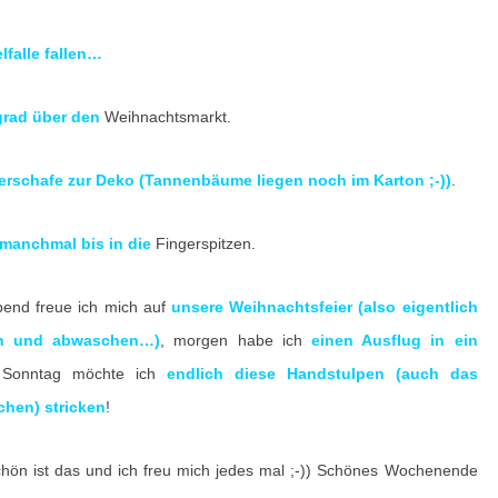
L
E
lfalle fallen…
R
–
grad über den
Weihnachtsmarkt.
2
4
schafe zur Deko (Tannenbäume liegen noch im Karton ;-))
.
.
manchmal bis in die
1
Fingerspitzen.
1
end freue ich mich auf
unsere Weihnachtsfeier (also eigentlich
.
en und abwaschen…)
, morgen habe ich
einen Ausflug in ein
2
 Sonntag möchte ich
endlich diese Handstulpen (auch das
0
hen) stricken
!
1
7
hön ist das und ich freu mich jedes mal ;-)) Schönes Wochenende