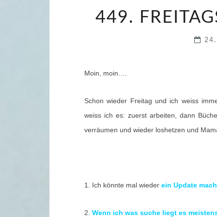
449. FREITAG
24
Moin, moin….
Schon wieder Freitag und ich weiss imme
weiss ich es: zuerst arbeiten, dann Büch
verräumen und wieder loshetzen und Mam
1. Ich könnte mal wieder
ein Update mache
2.
Wenn ich was suche liegt es meisten