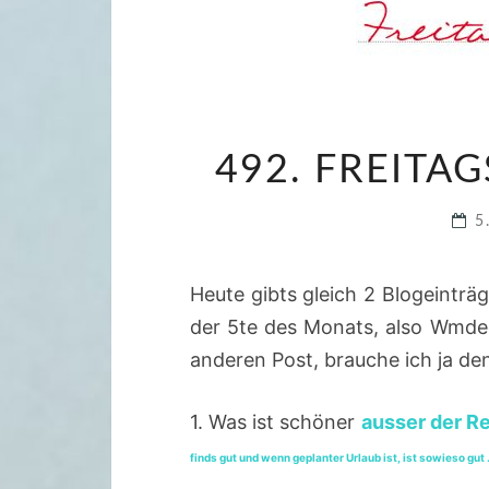
492. FREITAG
5
Heute gibts gleich 2 Blogeinträge
der 5te des Monats, also Wmded
anderen Post, brauche ich ja d
1. Was ist schöner
ausser der Re
finds gut und wenn geplanter Urlaub ist, ist sowieso gut 