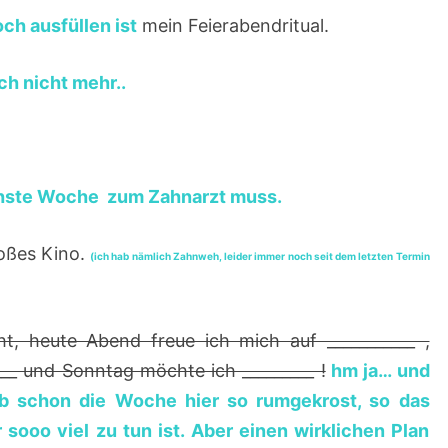
S
ch ausfüllen ist
mein Feierabendritual.
F
Ü
ch nicht mehr..
L
L
E
R
chste Woche zum Zahnarzt muss.
–
0
oßes Kino.
(ich hab nämlich Zahnweh, leider immer noch seit dem letzten Termin
5
.
 heute Abend freue ich mich auf ___________ ,
1
__ und Sonntag möchte ich _________ !
hm ja… und
0
hab schon die Woche hier so rumgekrost, so das
.
sooo viel zu tun ist. Aber einen wirklichen Plan
2