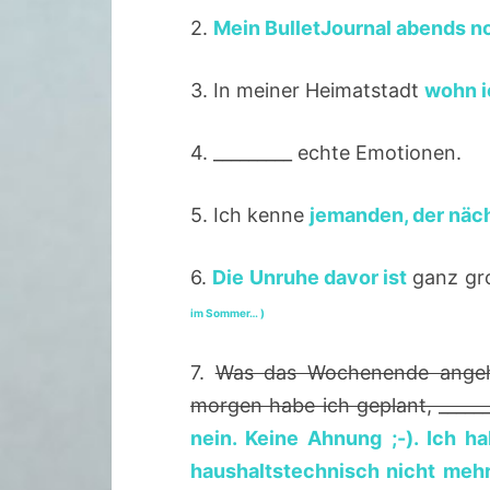
2.
Mein BulletJournal abends no
3. In meiner Heimatstadt
wohn i
4. _________ echte Emotionen.
5. Ich kenne
jemanden, der nä
6.
Die Unruhe davor ist
ganz gr
im Sommer… )
7.
Was das Wochenende angeht,
morgen habe ich geplant, ______
nein. Keine Ahnung ;-). Ich 
haushaltstechnisch nicht mehr 