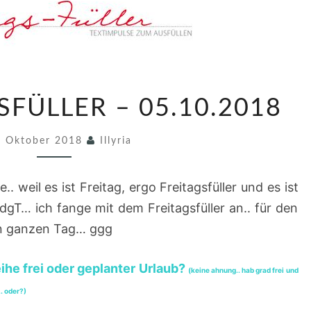
4
SFÜLLER – 05.10.2018
9
2
. Oktober 2018
Illyria
.
F
.. weil es ist Freitag, ergo Freitagsfüller und es ist
R
gT… ich fange mit dem Freitagsfüller an.. für den
E
en ganzen Tag… ggg
I
T
ihe frei oder geplanter Urlaub?
(keine ahnung.. hab grad frei und
A
.. oder?)
G